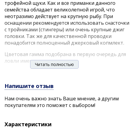
трофейной щуки. Как и все приманки данного
семейства обладает великолепной игрой, что
неотразимо действует на крупную рыбу. При
оснащении рекомендуется использовать снасточки
с тройниками (стингеры) или очень крупные джиг
головки. Так же для качественной проводки
понадобится полноценный джерковый копмлект.
Цветовая гамма подобрана в первую очередь для
ловли именно щуки.
Читать полностью
Характеристики:
Длина: 26 см.
Напишите отзыв
Вес: 130 гр.
Нам очень важно знать Ваше мнение, а другим
покупателям это поможет с выбором!
Характеристики