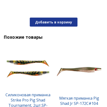
Мягкая приманка Giant Pig Shad SP-172B#116
26см 130гр
Добавить в корзину
1 430 ₽
Похожие товары
Силиконовая приманка
Мягкая приманка Giant Pig Shad SP-172B#131
Мягкая приманка Pig
Strike Pro Pig Shad
26см 30гр
Shad Jr SP-172C#104
Tournament, 2шт.SP-