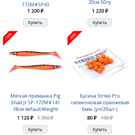
20см 50гр
172M#SP43
1 430 ₽
1 220 ₽
1 200 ₽
-18%
-20%
Мягкая приманка Giant Pig Shad SP-172B#132
Мягкая приманка Pig
Бусина Strike Pro
26см 30гр
Shad Jr SP-172M#141
силиконовая оранжевая
1 430 ₽
18см default:Weight
6мм. (уп/20шт.)
1 120 ₽
1 350 ₽
80 ₽
100 ₽