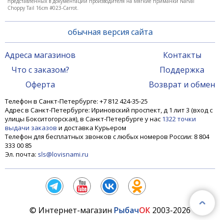
представленных в документации производителя на Мягкие приманки Narval
550 ₽
Choppy Tail 16cm #023-Carrot.
обычная версия сайта
Адреса магазинов
Контакты
Что с заказом?
Поддержка
Оферта
Возврат и обмен
Телефон в Санкт-Петербурге: +7 812 424-35-25
Адрес в Санкт-Петербурге: Ириновский проспект, д 1 лит 3 (вход с
улицы Бокситогорская), в Санкт-Петербурге у нас
1322 точки
выдачи заказов
и доставка Курьером
Телефон для бесплатных звонков с любых номеров России: 8 804
333 00 85
Мягкие приманки Narval Choppy Tail 16cm #023-
Эл. почта:
sls@lovisnami.ru
Carrot
570 ₽
© Интернет-магазин
Рыбач
ОК
2003-2026