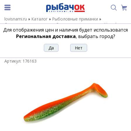
lovisnami.ru
»
Каталог
»
Рыболовные приманки
»
Силиконовые приманки
»
Силиконовые приманки Narval
»
Для отображения цен и наличия будет использоватся
Силиконовые приманки Narval Choppy Tail
»
Мягкие
приманки Narval Choppy Tail 16cm #023-Carrot
Региональная доставка
, выбрать город?
Мягкие приманки Narval Choppy Tail
16cm #023-Carrot
Артикул:
176163