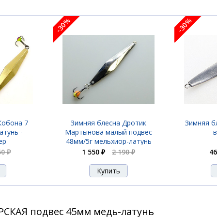
-30%
-30%
Кобона 7
Зимняя блесна Дротик
Зимняя б
атунь -
Мартынова малый подвес
в
ер
48мм/5г мельхиор-латунь
50 ₽
1 550 ₽
2 190 ₽
46
СКАЯ подвес 45мм медь-латунь