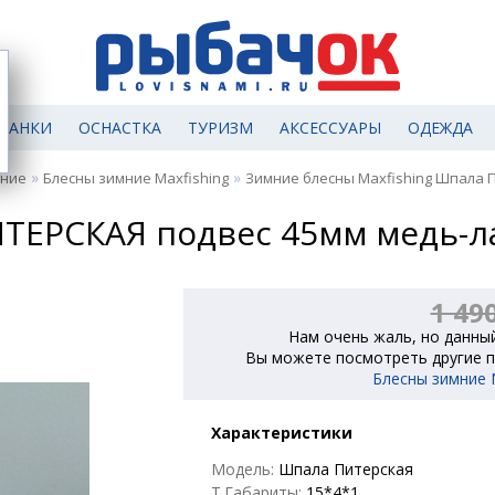
МАНКИ
ОСНАСТКА
ТУРИЗМ
АКСЕССУАРЫ
ОДЕЖДА
»
»
мние
Блесны зимние Maxfishing
Зимние блесны Maxfishing Шпала 
ТЕРСКАЯ подвес 45мм медь-л
1 49
Нам очень жаль, но данный
Вы можете посмотреть другие п
Блесны зимние M
Характеристики
Модель:
Шпала Питерская
Т.Габариты:
15*4*1