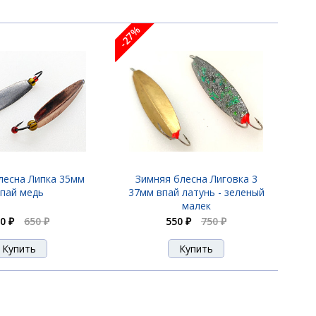
-27%
лесна Липка 35мм
Зимняя блесна Лиговка 3
пай медь
37мм впай латунь - зеленый
малек
0 ₽
650 ₽
550 ₽
750 ₽