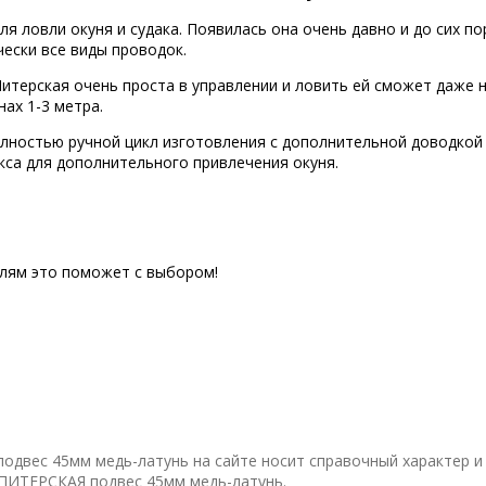
ловли окуня и судака. Появилась она очень давно и до сих пор
чески все виды проводок.
терская очень проста в управлении и ловить ей сможет даже 
ах 1-3 метра.
олностью ручной цикл изготовления с дополнительной доводкой
кса для дополнительного привлечения окуня.
елям это поможет с выбором!
двес 45мм медь-латунь на сайте носит справочный характер и 
ПИТЕРСКАЯ подвес 45мм медь-латунь.