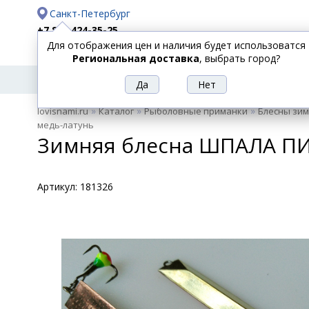
Санкт-Петербург
+7 812 424-35-25
Для отображения цен и наличия будет использоватся
Доставка
Оплата
Региональная доставка
, выбрать город?
УДИЛИЩА
СПИННИНГИ
КАТУШКИ
ПРИ
РЫБОЛОВНЫЕ
»
»
»
lovisnami.ru
Каталог
Рыболовные приманки
Блесны зи
ТОВАРЫ
медь-латунь
Зимняя блесна ШПАЛА ПИ
Артикул:
181326