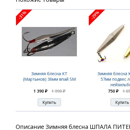
-31%
-29%
Зимняя блесна КТ
Зимняя блесна 
(Мартынов) 36мм впай SM
57мм подвес л
нейзильб
1 390 ₽
1 990 ₽
750 ₽
1 0
Описание Зимняя блесна ШПАЛА ПИТЕР