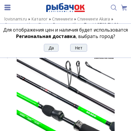
lovisnami.ru
»
Каталог
»
Спиннинги
»
Спиннинги Akara
»
Спиннинги Akara Teuri
»
Спиннинг Akara Teuri LS762 TX-30
Для отображения цен и наличия будет использоватся
(3,5-12) 2,3 м
Региональная доставка
, выбрать город?
Спиннинг Akara Teuri LS762 TX-30 (3,5-
12) 2,3 м
Артикул:
136952