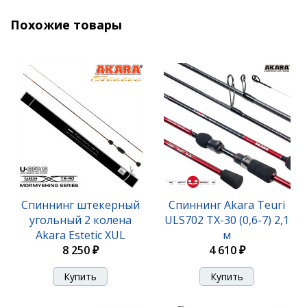
6 850 ₽
Похожие товары
Спиннинг Akara Teuri HS762 TX-30 (21-56) 2,3 м
Спиннинг штекерный
Спиннинг Akara Teuri
угольный 2 колена
ULS702 TX-30 (0,6-7) 2,1
Akara Estetic XUL
м
5 560 ₽
E602XUL-180
8 250 ₽
4 610 ₽