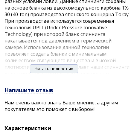
разных условий ловли. Данные спиннинги собраны
на основе бланка из высокомодульного карбона TX-
30 (40-ton) производства японского концерна Toray.
При производстве используется современная
технология UPIT (Under Pressure Innovative
Technology) при которой бланк спиннинга
накатывается под давлением в термической
камере. Использование данной технологии
позволяет создать бланки с минимальным
количеством связующего вещества и высокой
плотности скручивания. Это делает наши спиннинги
Читать полностью
«звонкими», чувствительными, при полном
сохранении прочностных характеристик. Все
удилища имеют разнесенную рукоять
Напишите отзыв
эргономичной формы из материала EVA, которая
обеспечивает уверенный хват даже в дождливую
Нам очень важно знать Ваше мнение, а другим
погоду, также этот материал обладает практически
покупателям это поможет с выбором!
нулевой теплопроводностью и высокой
износостойкостью. Надежный катушкодержатель
исключит появление «люфтов» катушки во время
Характеристики
рыбалки. Спиннинги Akara Teuri Укомплектованы