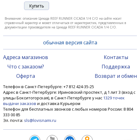
-18%
Внимание: описание Цикада REEF RUNNER CICADA 1/4 C/O на сайте носит
справочный характер и может отличаться от характеристик, представленных в
документации производителя на Цикада REEF RUNNER CICADA 1/4 C/O.
обычная версия сайта
Адреса магазинов
Контакты
Что с заказом?
Поддержка
Цикада REEF RUNNER CICADA 1/4 FT
Оферта
Возврат и обмен
Телефон в Санкт-Петербурге: +7 812 424-35-25
Адрес в Санкт-Петербурге: Ириновский проспект, д 1 лит 3 (вход с
1 020 ₽
1 230 ₽
улицы Бокситогорская), в Санкт-Петербурге у нас
1329 точек
выдачи заказов
и доставка Курьером
Телефон для бесплатных звонков с любых номеров России: 8 804
333 00 85
-18%
Эл. почта:
sls@lovisnami.ru