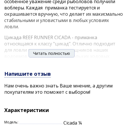
особенное уважение среди рыболовов получили
воблеры. Каждая приманка тестируется и
окрашивается вручную, что делает их макисмально
стабильными и уловистыми в любых условиях
ловли.
Цикада REEF RUNNER CICADA - приманка
относящаяся к классу "цикад". Отлично подходит
для ловли практически всех хищников наших
Читать полностью
водоемов. Выпускается в нескольких ходовых
размерах и весах, что позволяет подбирать
приманку под разные условия ловли (глубина,
Напишите отзыв
дистанция, сила течения). Огромный выбор
расцветок так же значительно облегчает выбор
Нам очень важно знать Ваше мнение, а другим
рыболова. При проводке REEF RUNNER CICADA
покупателям это поможет с выбором!
можно использовать различные способы анимации
- равномерная проводка, ступенчатая (джиговая),
стоп-энд-гоу. Все они прекрасно работают и
Характеристики
соблазняют хищника. Еще одной особенностью
данной приманки является то, что ее можно
Модель:
Cicada ¼
использовать и при ловле в отвес, как с лодки, так