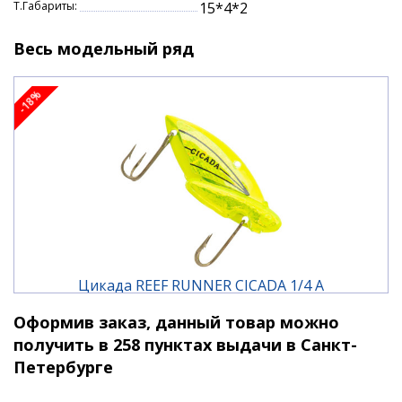
Т.Габариты:
15*4*2
и со льда, что весьма актуально и продуктивно.
Характеристики:
Весь модельный ряд
тип плавучести: тонущая
-18%
вес: 7 гр.
заглубление: контролируемое
Цикада REEF RUNNER CICADA 1/4 A
Оформив заказ, данный товар можно
1 020 ₽
1 230 ₽
получить в 258 пунктах выдачи в Санкт-
Петербурге