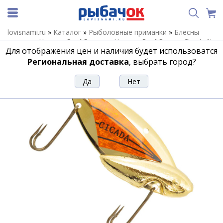
lovisnami.ru
»
Каталог
»
Рыболовные приманки
»
Блесны
летние
»
Цикады Reef Runner
»
Цикады Reef Runner Cicada ¼
Для отображения цен и наличия будет использоватся
»
Цикада REEF RUNNER CICADA 1/4 C/O
Региональная доставка
, выбрать город?
Цикада REEF RUNNER CICADA 1/4 C/O
Артикул:
162430