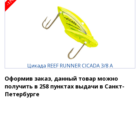
-17%
вес: 10,5 гр.
заглубление: контролируемое
Цикада REEF RUNNER CICADA 3/8 A
Оформив заказ, данный товар можно
1 080 ₽
1 300 ₽
получить в 258 пунктах выдачи в Санкт-
Петербурге
-17%