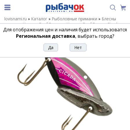
lovisnami.ru
»
Каталог
»
Рыболовные приманки
»
Блесны
летние
»
Цикады Reef Runner
»
Цикады Reef Runner Cicada
Для отображения цен и наличия будет использоватся
3/8
»
Цикада REEF RUNNER CICADA 3/8 BN/P
Региональная доставка
, выбрать город?
Цикада REEF RUNNER CICADA 3/8 BN/P
Артикул:
162390