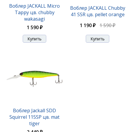
Воблер JACKALL Micro
Воблер JACKALL Chubby
Tappy цв. chubby
41 SSR цв. pellet orange
wakasagi
1 190 ₽
1 590 ₽
1 590 ₽
Воблер Jackall Mag Squad 115 SP tennessee shad
2 070 ₽
Воблер Jackall SDD
Squirrel 115SP цв. mat
tiger
2 440 ₽