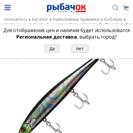
lovisnami.ru
»
Каталог
»
Рыболовные приманки
»
Воблеры
»
Воблеры Jackall
»
Воблеры Jackall Mag Squad
»
Воблер Jackall
Для отображения цен и наличия будет использоватся
Mag Squad 115 SP цв. ul tamamushi
Региональная доставка
, выбрать город?
Воблер Jackall Mag Squad 115 SP цв. ul
tamamushi
Артикул:
190087