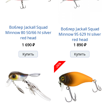
Воблер Jackall Squad
Воблер Jackall Squad
Minnow 80 50/66 hl silver
Minnow 95 629 hl silver
red head
red head
1 690 ₽
1 890 ₽
Воблер Jackall Mag Squad 115 SP matt gold tiger
-26%
2 070 ₽