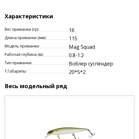
время паузы можно совершать небольшие рывки
удилищем. Именно на паузе чаще всего и
происходит поклевка.
Характеристики
Воблер достаточно упорист и требует мощного
удилища со среднебыстрым или быстрым строем.
Вес приманки (гр):
16
Достойный выбор для ловли крупной щуки.
Длина приманки (мм):
115
Модель приманки:
Mag Squad
Рабочая глубина (м):
0.8-1.2
Тип приманки:
Воблер суспендер
Т.Габариты:
20*5*2
Весь модельный ряд