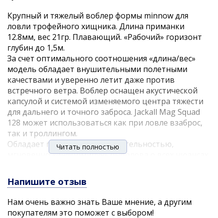
Крупный и тяжелый воблер формы minnow для
ловли трофейного хищника. Длина приманки
12.8мм, вес 21гр. Плавающий. «Рабочий» горизонт
глубин до 1,5м.
За счет оптимального соотношения «длина/вес»
модель обладает внушительными полетными
качествами и уверенно летит даже против
встречного ветра. Воблер оснащен акустической
капсулой и системой изменяемого центра тяжести
для дальнего и точного заброса. Jackall Mag Squad
128 может использоваться как при ловле взаброс,
так и троллингом.
Обладает прекрасной чувствительностью,
Читать полностью
мгновенно «информируя» рыболова о всех нюансах
проводки. При энергичной рывковой проводке
воблер начинает широко «рыскать» из стороны в
Напишите отзыв
сторону, имитируя живую рыбку. На паузе приманка
«зависает» в толще воды, медленно погружаясь и
Нам очень важно знать Ваше мнение, а другим
неторопливо покачивая боками. Дополнительно во
покупателям это поможет с выбором!