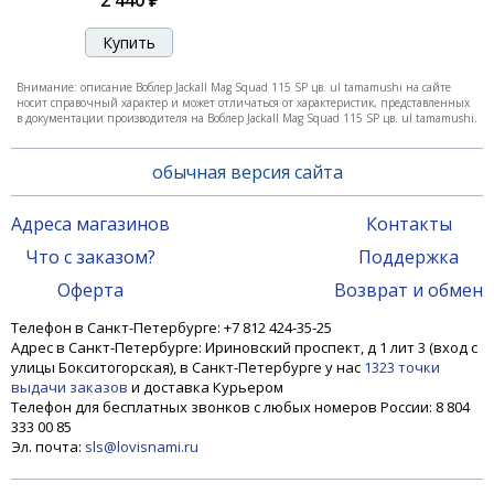
Воблер Jackall Mag Squad 115 SP uv mat silver tiger
2 070 ₽
Внимание: описание Воблер Jackall Mag Squad 115 SP цв. ul tamamushi на сайте
носит справочный характер и может отличаться от характеристик, представленных
в документации производителя на Воблер Jackall Mag Squad 115 SP цв. ul tamamushi.
обычная версия сайта
Адреса магазинов
Контакты
Что с заказом?
Поддержка
Оферта
Возврат и обмен
Телефон в Санкт-Петербурге: +7 812 424-35-25
Адрес в Санкт-Петербурге: Ириновский проспект, д 1 лит 3 (вход с
улицы Бокситогорская), в Санкт-Петербурге у нас
1323 точки
выдачи заказов
и доставка Курьером
Воблер Jackall Mag Squad 115 SP uv secret chart
Телефон для бесплатных звонков с любых номеров России: 8 804
clear tiger
333 00 85
Эл. почта:
sls@lovisnami.ru
2 070 ₽