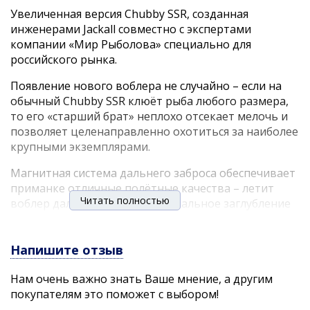
Увеличенная версия Chubby SSR, созданная
инженерами Jackall совместно с экспертами
компании «Мир Рыболова» специально для
российского рынка.
Появление нового воблера не случайно – если на
обычный Chubby SSR клюёт рыба любого размера,
то его «старший брат» неплохо отсекает мелочь и
позволяет целенаправленно охотиться за наиболее
крупными экземплярами.
Магнитная система дальнего заброса обеспечивает
приманке отличные полётные качества – летит
Читать полностью
воблер далеко и точно. Минимальное заглубление
позволяет облавливать самые мелководные
участки, где так любит держаться голавль в тёплое
время года. И, что не менее важно, работать
Напишите отзыв
воблер будет даже на самой сильной струе.
Нам очень важно знать Ваше мнение, а другим
При разработке мы учли и размер рыбы, которую
покупателям это поможет с выбором!
будут ловить на новый воблер. Надёжные тройники