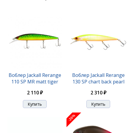
-25%
Воблер Jackall Chubby 38 SSR tropical mat tiger
Воблер Jackall Rerange
Воблер Jackall Rerange
1 190 ₽
1 570 ₽
110 SP MR matt tiger
130 SP chart back pearl
2 110 ₽
2 310 ₽
-25%
-26%