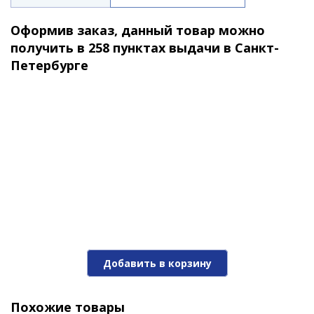
1 190 ₽
Оформив заказ, данный товар можно
получить в 258 пунктах выдачи в Санкт-
Петербурге
-25%
Воблер Jackall Chubby 38 SSR 335 matt tiger
Добавить в корзину
1 190 ₽
1 570 ₽
Похожие товары