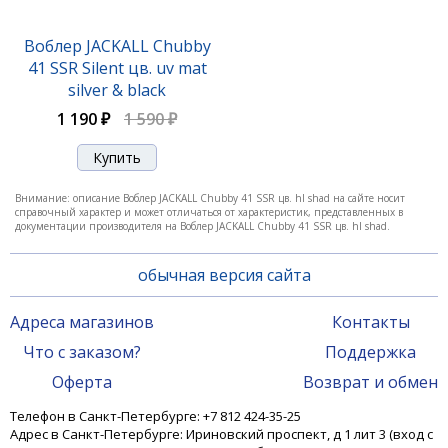
Воблер Jackall Chubby 38F 06 ghost g perch
Воблер JACKALL Chubby
1 190 ₽
41 SSR Silent цв. uv mat
silver & black
1 190 ₽
1 590 ₽
-25%
Внимание: описание Воблер JACKALL Chubby 41 SSR цв. hl shad на сайте носит
справочный характер и может отличаться от характеристик, представленных в
документации производителя на Воблер JACKALL Chubby 41 SSR цв. hl shad.
обычная версия сайта
Адреса магазинов
Контакты
Воблер Jackall Chubby 38F 212 uv mat silver tiger
Что с заказом?
Поддержка
Оферта
Возврат и обмен
1 190 ₽
1 570 ₽
Телефон в Санкт-Петербурге: +7 812 424-35-25
Адрес в Санкт-Петербурге: Ириновский проспект, д 1 лит 3 (вход с