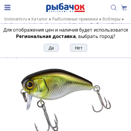
lovisnami.ru
»
Каталог
»
Рыболовные приманки
»
Воблеры
»
Воблеры Jackall
»
Воблеры Jackall Chubby
»
Воблер JACKALL
Для отображения цен и наличия будет использоватся
Chubby 41 SSR цв. hl shad
Региональная доставка
, выбрать город?
Воблер JACKALL Chubby 41 SSR цв. hl
shad
Артикул:
201513