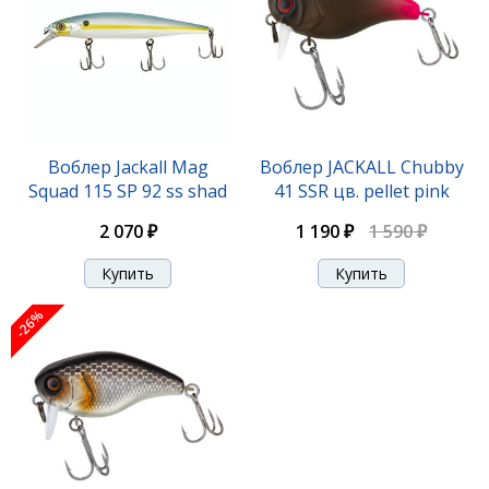
Воблер Jackall Chubby 38 SSR цв. bone
Воблер Jackall Mag
Воблер JACKALL Chubby
1 190 ₽
1 570 ₽
Squad 115 SP 92 ss shad
41 SSR цв. pellet pink
2 070 ₽
1 190 ₽
1 590 ₽
-26%