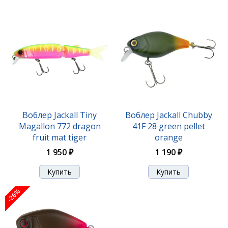
Воблер Jackall Mag Squad 115 SP matt gold tiger
2 070 ₽
Воблер Jackall Tiny
Воблер Jackall Chubby
Magallon 772 dragon
41F 28 green pellet
fruit mat tiger
orange
1 950 ₽
1 190 ₽
Воблер Jackall Mag Squad 115 SP tennessee shad
-26%
2 070 ₽