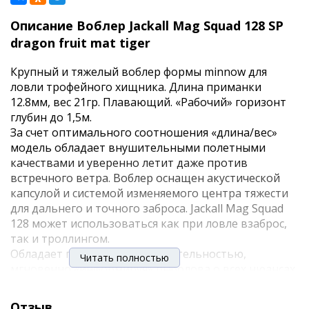
Описание Воблер Jackall Mag Squad 128 SP
dragon fruit mat tiger
Крупный и тяжелый воблер формы minnow для
ловли трофейного хищника. Длина приманки
12.8мм, вес 21гр. Плавающий. «Рабочий» горизонт
глубин до 1,5м.
За счет оптимального соотношения «длина/вес»
модель обладает внушительными полетными
качествами и уверенно летит даже против
встречного ветра. Воблер оснащен акустической
капсулой и системой изменяемого центра тяжести
для дальнего и точного заброса. Jackall Mag Squad
128 может использоваться как при ловле взаброс,
так и троллингом.
Обладает прекрасной чувствительностью,
Читать полностью
мгновенно «информируя» рыболова о всех нюансах
проводки. При энергичной рывковой проводке
воблер начинает широко «рыскать» из стороны в
Отзыв