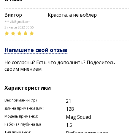
сторону, имитируя живую рыбку. На паузе приманка
«зависает» в толще воды, медленно погружаясь и
Виктор
Красота, а не воблер
неторопливо покачивая боками. Дополнительно во
время паузы можно совершать небольшие рывки
***vik@gmail.com
удилищем. Именно на паузе чаще всего и
3 января 2022 00:55
происходит поклевка.
Воблер достаточно упорист и требует мощного
удилища со среднебыстрым или быстрым строем.
Напишите свой отзыв
Достойный выбор для ловли крупной щуки.
Не согласны? Есть что дополнить? Поделитесь
своим мнением.
Характеристики
Вес приманки (гр):
21
Длина приманки (мм):
128
Модель приманки:
Mag Squad
Рабочая глубина (м):
1.5
Тип приманки: