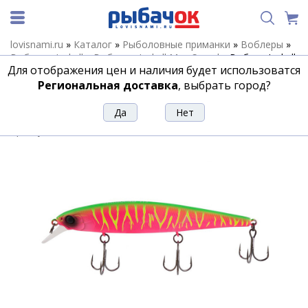
lovisnami.ru
»
Каталог
»
Рыболовные приманки
»
Воблеры
»
Воблеры Jackall
»
Воблеры Jackall Mag Squad
»
Воблер Jackall
Для отображения цен и наличия будет использоватся
Mag Squad 128 SP dragon fruit mat tiger
Региональная доставка
, выбрать город?
Воблер Jackall Mag Squad 128 SP
dragon fruit mat tiger
Артикул:
107044