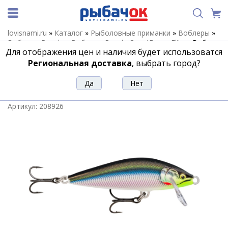
lovisnami.ru
»
Каталог
»
Рыболовные приманки
»
Воблеры
»
Воблеры Rapala
»
Воблеры Rapala CountDown Elite
»
Воблер
Для отображения цен и наличия будет использоватся
RAPALA CountDown Elite 55 /GDRSML /тонущий/ 0,9м, 5,5см,
5гр
Региональная доставка
, выбрать город?
Воблер RAPALA CountDown Elite 55
/GDRSML /тонущий/ 0,9м, 5,5см, 5гр
Артикул:
208926