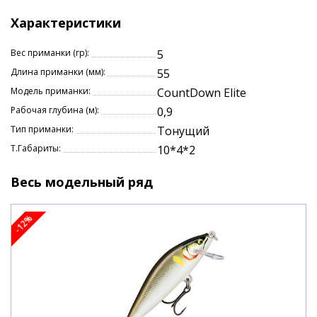
Конструкция из бальсы.
Характеристики
Органичные движения в воде.
Техника контролируемой глубины.
Вес приманки (гр):
5
Крючки премиум-класса VMC® 7554 чёрный
Длина приманки (мм):
55
никель.
Модель приманки:
CountDown Elite
Характеристики:
Рабочая глубина (м):
0,9
Длина: 5,5 см.
Тип приманки:
Тонущий
Вес: 5 гр.
Т.Габариты:
10*4*2
Тип: тонущий
Заглубление: до 0,9 м.
Весь модельный ряд
-12%