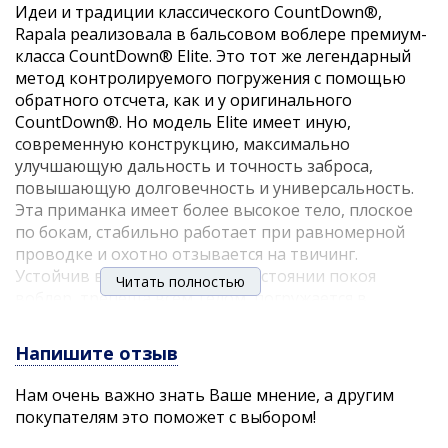
Идеи и традиции классического CountDown®,
Rapala реализовала в бальсовом воблере премиум-
класса CountDown® Elite. Это тот же легендарный
метод контролируемого погружения с помощью
обратного отсчета, как и у оригинального
CountDown®. Но модель Elite имеет иную,
современную конструкцию, максимально
улучшающую дальность и точность заброса,
повышающую долговечность и универсальность.
Эта приманка имеет более высокое тело, плоское
по бокам, стабильно работает при равномерной
проводке и охотно отзывается на твичинг.
Устойчив в быстрой струе. В состоянии покоя
Читать полностью
воблер, трепеща всем телом, погружается в
глубину. Колоритные узоры гармонируют с
металлизированным покрытием, а HD-печать и
Напишите отзыв
новый дизайн поднимают качество на совершенно
новый уровень.
Нам очень важно знать Ваше мнение, а другим
покупателям это поможет с выбором!
Воблер тонущий. Размер 5,5см. Вес 5гр.
Рабочая глубина до 0,9м.