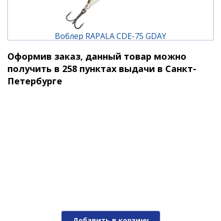
Воблер RAPALA CDE-75 GDAY
Оформив заказ, данный товар можно
2 160 ₽
2 440 ₽
получить в 258 пунктах выдачи в Санкт-
Петербурге
-12%
Воблер RAPALA CDE-75 GDBT
Добавить в корзину