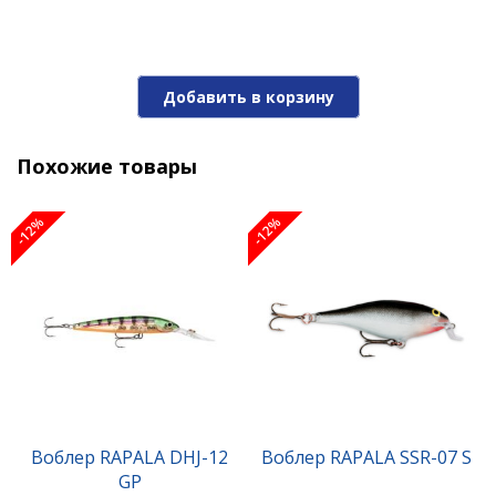
Добавить в корзину
Похожие товары
-12%
-12%
Воблер RAPALA CDE-75 GDCY
2 160 ₽
Воблер RAPALA DHJ-12
Воблер RAPALA SSR-07 S
GP