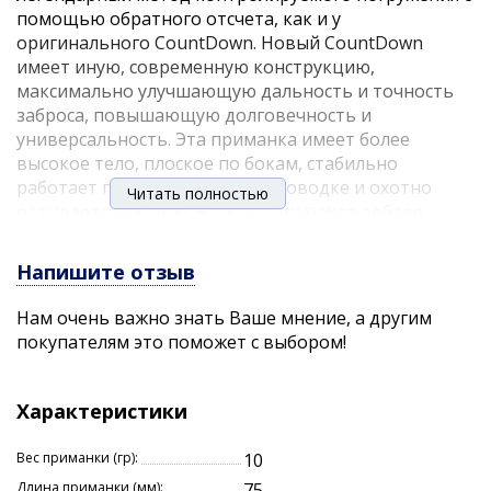
помощью обратного отсчета, как и у
оригинального CountDown. Новый CountDown
имеет иную, современную конструкцию,
максимально улучшающую дальность и точность
заброса, повышающую долговечность и
универсальность. Эта приманка имеет более
высокое тело, плоское по бокам, стабильно
работает при равномерной проводке и охотно
Читать полностью
отзывается на твич. В состоянии покоя воблер,
трепеща всем телом, погружается в глубину.
Колоритные узоры гармонируют с
Напишите отзыв
металлизированным покрытием, а HD-печать и
новый дизайн поднимают качество на совершенно
Нам очень важно знать Ваше мнение, а другим
новый уровень.
покупателям это поможет с выбором!
Характеристики
Вес приманки (гр):
10
Длина приманки (мм):
75