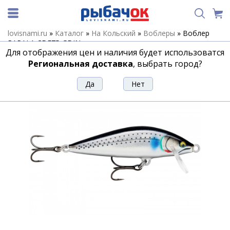
lovisnami.ru
»
Каталог
»
На Кольский
»
Воблеры
»
Воблер
RAPALA CDE75-GDIN
Для отображения цен и наличия будет использоватся
Воблер RAPALA CDE75-GDIN
Региональная доставка
, выбрать город?
Артикул:
156104