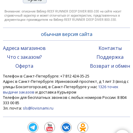
-17%
Внимание: описание Воблер REEF RUNNER DEEP DIVER 800-330 на сайте носит
справочный характер и может отличаться от характеристик, представленных в
документации производителя на Воблер REEF RUNNER DEEP DIVER 800-330.
обычная версия сайта
Адреса магазинов
Контакты
Что с заказом?
Поддержка
Воблер REEF RUNNER DEEP DIVER 800-11 PL
Оферта
Возврат и обмен
Телефон в Санкт-Петербурге: +7 812 424-35-25
1 330 ₽
1 600 ₽
Адрес в Санкт-Петербурге: Ириновский проспект, д 1 лит 3 (вход с
улицы Бокситогорская), в Санкт-Петербурге у нас
1326 точек
выдачи заказов
и доставка Курьером
Телефон для бесплатных звонков с любых номеров России: 8 804
-17%
333 00 85
Эл. почта:
sls@lovisnami.ru