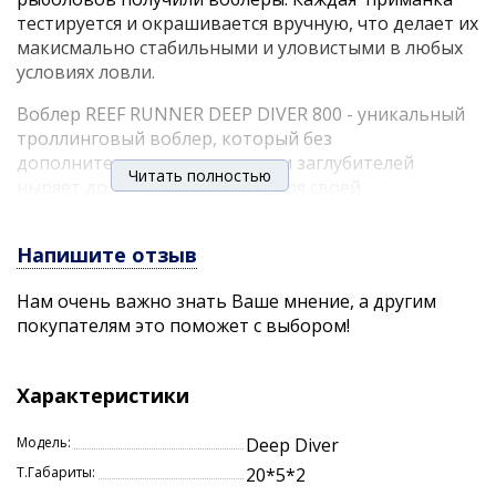
тестируется и окрашивается вручную, что делает их
макисмально стабильными и уловистыми в любых
условиях ловли.
Воблер REEF RUNNER DEEP DIVER 800 - уникальный
троллинговый воблер, который без
дополнительных аксессуаров и заглубителей
Читать полностью
ныряет до 8,4 метров. Благодаря своей
оригинальной форме тела он обладает
широкоамплитудной и ярко выраженной игрой, что
Напишите отзыв
привлекает хищную рыбу с больших расстояний и
провоцирует ее на поклевку. Оригинальные
Нам очень важно знать Ваше мнение, а другим
расцветки приманок и их большой ассортимент,
покупателям это поможет с выбором!
позволяют без труда подбирать необходимую для
разных условий ловли и прозрачности воды.
Характеристики
Надежная и качественная фурнитура и острейшие
крючки Eagle Claw Kahle® не дадут ни одного шанса
Модель:
Deep Diver
на сход даже трофейной рыбе.
Т.Габариты:
20*5*2
Отлично подходит для ловли на русловых бровках,