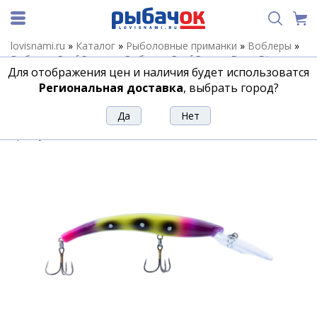
lovisnami.ru
»
Каталог
»
Рыболовные приманки
»
Воблеры
»
Воблеры Reef Runner
»
Воблеры Reef Runner Deep Diver
»
Для отображения цен и наличия будет использоватся
Воблер REEF RUNNER DEEP DIVER 800-330
Региональная доставка
, выбрать город?
Воблер REEF RUNNER DEEP DIVER 800-
330
Артикул:
162947