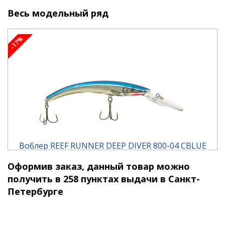
фарватерах, ямах, так как быстро выходит на
Весь модельный ряд
заданный горизонт работы. Крупный окунь, щука,
судак, сом - все они не прочь его попробовать на
-17%
вкус.
Характеристики:
тип плавучести: плавающий
длина: 12 см.
вес: 17,5 гр.
заглубление: до 8,4 м.
заглубление при троллинге: до 8,4 м.
Воблер REEF RUNNER DEEP DIVER 800-04 CBLUE
Оформив заказ, данный товар можно
1 330 ₽
1 600 ₽
получить в 258 пунктах выдачи в Санкт-
Петербурге
-17%