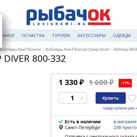
МАНКИ
ОСНАСТКА
ТУРИЗМ
АКСЕССУАРЫ
ОДЕЖДА
»
»
Воблеры Reef Runner
Воблеры Reef Runner Deep Diver
Воблер REEF
 DIVER 800-332
1 330
₽
1 600 ₽
-17%
-
+
товар купили уже 
Есть в наличии
в магазине
Санкт-Петербург
258 пункт
Отправка с центрального склада с