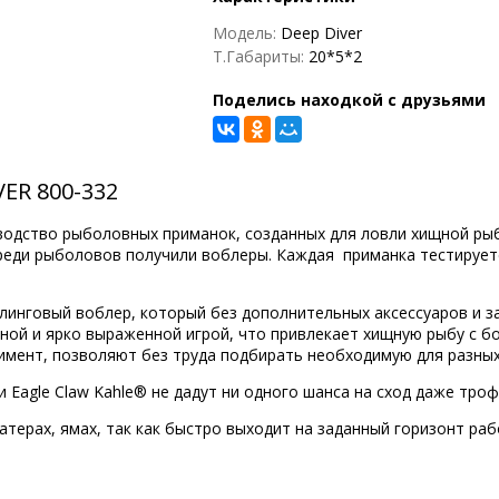
Модель:
Deep Diver
Т.Габариты:
20*5*2
Поделись находкой с друзьями
ER 800-332
зводство рыболовных приманок, созданных для ловли хищной ры
среди рыболовов получили воблеры. Каждая приманка тестирует
инговый воблер, который без дополнительных аксессуаров и за
ой и ярко выраженной игрой, что привлекает хищную рыбу с бол
имент, позволяют без труда подбирать необходимую для разных
 Eagle Claw Kahle® не дадут ни одного шанса на сход даже тро
терах, ямах, так как быстро выходит на заданный горизонт работ