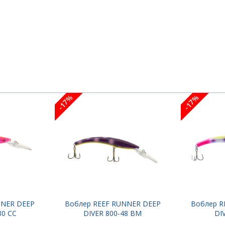
11 PL
-130 BN
-135 PG
-17%
-17%
-14 BG
-140
NNER DEEP
Воблер REEF RUNNER DEEP
Воблер R
80 CC
DIVER 800-48 BM
DI