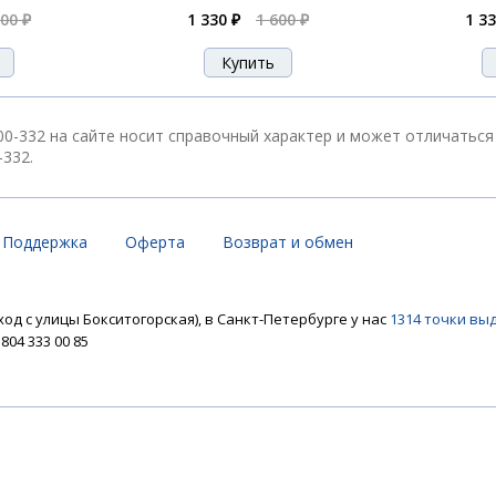
600 ₽
1 330 ₽
1 600 ₽
1 33
-141
-152
0-332 на сайте носит справочный характер и может отличаться 
332.
16 ES
Поддержка
Оферта
Возврат и обмен
ход с улицы Бокситогорская), в Санкт-Петербурге у нас
1314 точки вы
-172
04 333 00 85
-176