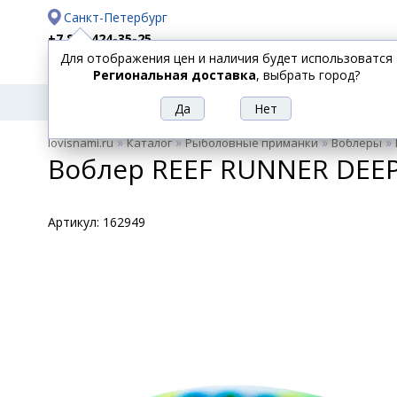
Санкт-Петербург
+7 812 424-35-25
Для отображения цен и наличия будет использоватся
Доставка
Оплата
Региональная доставка
, выбрать город?
УДИЛИЩА
СПИННИНГИ
КАТУШКИ
ПРИ
РЫБОЛОВНЫЕ
»
»
»
»
lovisnami.ru
Каталог
Рыболовные приманки
Воблеры
ТОВАРЫ
Воблер REEF RUNNER DEEP
Артикул:
162949