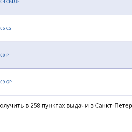
-04 CBLUE
06 CS
08 P
-09 GP
олучить в 258 пунктах выдачи в Санкт-Пете
-103 BLP