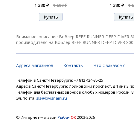
1 330 ₽
1 600 ₽
1 330 ₽
1 
Воблер REEF RUNNER DEEP DIVER 800
Воблер REEF RUNNER DEEP DIVER 800
Внимание: описание Воблер REEF RUNNER DEEP DIVER 80
производителя на Воблер REEF RUNNER DEEP DIVER 800-
Воблер REEF RUNNER DEEP DIVER 800-
Адреса магазинов
Контакты
Что с заказом?
Телефон в Санкт-Петербурге: +7 812 424-35-25
Адрес в Санкт-Петербурге: Ириновский проспект, д 1 лит 3 (в
Воблер REEF RUNNER DEEP DIVER 800
Телефон для бесплатных звонков с любых номеров России: 8 8
Эл. почта:
sls@lovisnami.ru
Воблер REEF RUNNER DEEP DIVER 800
© Интернет-магазин
Рыбач
ОК
2003-2026