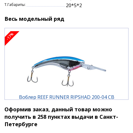
на его поведение в воде и клюют. Большой выбор
Т.Габариты:
20*5*2
оригинальных (уникальных) расцветок, надежные
крючки и фурнитура делают его той самой
Весь модельный ряд
приманкой, в которой рыболов всегда уверен.
-17%
Характеристики:
тип плавучести: плавающий
длина: 7 см.
вес: 10,5 гр.
заглубление: до 3,6 м.
заглубление при троллинге: до 5,4 м.
Воблер REEF RUNNER RIPSHAD 200-04 CB
Оформив заказ, данный товар можно
1 290 ₽
1 550 ₽
получить в 258 пунктах выдачи в Санкт-
Петербурге