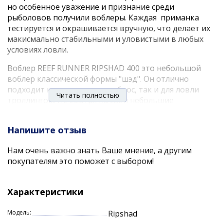
но особенное уважение и признание среди
рыболовов получили воблеры. Каждая приманка
тестируется и окрашивается вручную, что делает их
макисмально стабильными и уловистыми в любых
условиях ловли.
Воблер REEF RUNNER RIPSHAD 400 это небольшой
воблер классической формы "шэд". Он отлично
подходит как для ловли в заброс, так и для ловли
Читать полностью
троллингом. Не смотря на свои небольшие
габариты, именно при троллинге воблер
погружается до 5,4 метра, что делает его в
Напишите отзыв
некоторых условиях ловли незманенимым.
Благодаря этому можно облавливать
Нам очень важно знать Ваше мнение, а другим
глубоководные участки водоемов даже некрупной
покупателям это поможет с выбором!
приманкой, при этом провоцировать даже сытую
или неактивную рыбу.
Характеристики
RIPSHAD 400 обладает своей ярко выраженной
игрой, отлично собирает рыбу с больших
Модель:
Ripshad
расстояний. Окунь, щука, судак отлично отзываются