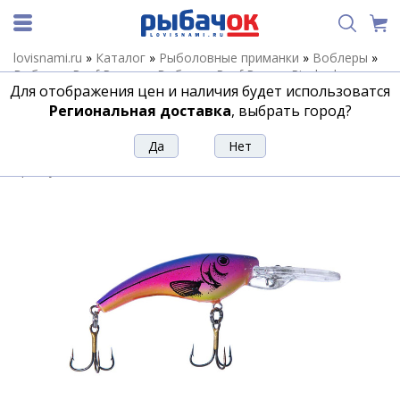
lovisnami.ru
»
Каталог
»
Рыболовные приманки
»
Воблеры
»
Воблеры Reef Runner
»
Воблеры Reef Runner Ripshad
»
Для отображения цен и наличия будет использоватся
Воблер REEF RUNNER RIPSHAD 400-14 BG
Региональная доставка
, выбрать город?
Воблер REEF RUNNER RIPSHAD 400-14
BG
Артикул:
162847