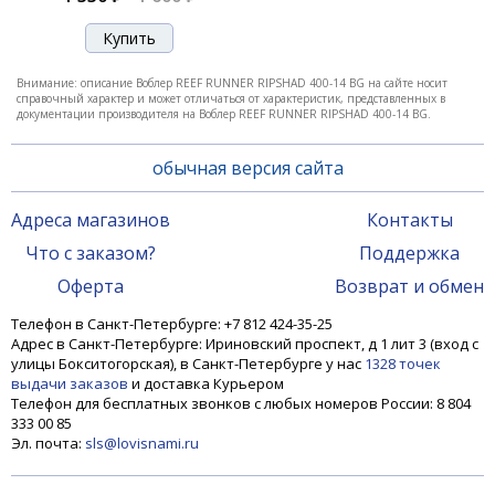
-17%
Внимание: описание Воблер REEF RUNNER RIPSHAD 400-14 BG на сайте носит
справочный характер и может отличаться от характеристик, представленных в
документации производителя на Воблер REEF RUNNER RIPSHAD 400-14 BG.
обычная версия сайта
Адреса магазинов
Контакты
Что с заказом?
Поддержка
Воблер REEF RUNNER RIPSHAD 200-130 BN
Оферта
Возврат и обмен
Телефон в Санкт-Петербурге: +7 812 424-35-25
1 290 ₽
1 550 ₽
Адрес в Санкт-Петербурге: Ириновский проспект, д 1 лит 3 (вход с
улицы Бокситогорская), в Санкт-Петербурге у нас
1328 точек
выдачи заказов
и доставка Курьером
Телефон для бесплатных звонков с любых номеров России: 8 804
-17%
333 00 85
Эл. почта:
sls@lovisnami.ru