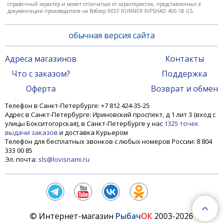
справочный характер и может отличаться от характеристик, представленных в
документации производителя на Воблер REEF RUNNER RIPSHAD 400-18 GS.
обычная версия сайта
Адреса магазинов
Контакты
Что с заказом?
Поддержка
Воблер REEF RUNNER RIPSHAD 200-130 BN
Оферта
Возврат и обмен
Телефон в Санкт-Петербурге: +7 812 424-35-25
1 290 ₽
1 550 ₽
Адрес в Санкт-Петербурге: Ириновский проспект, д 1 лит 3 (вход с
улицы Бокситогорская), в Санкт-Петербурге у нас
1325 точек
выдачи заказов
и доставка Курьером
Телефон для бесплатных звонков с любых номеров России: 8 804
-17%
333 00 85
Эл. почта:
sls@lovisnami.ru
© Интернет-магазин
Рыбач
ОК
2003-2026