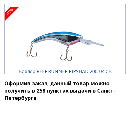
приманкой, в которой рыболов всегда уверен.
-17%
Характеристики:
тип плавучести: плавающий
длина: 7 см.
вес: 10,5 гр.
заглубление: до 3,6 м.
заглубление при троллинге: до 5,4 м.
Воблер REEF RUNNER RIPSHAD 200-04 CB
Оформив заказ, данный товар можно
1 290 ₽
1 550 ₽
получить в 258 пунктах выдачи в Санкт-
Петербурге
-17%