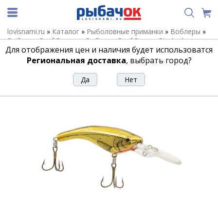
lovisnami.ru
»
Каталог
»
Рыболовные приманки
»
Воблеры
»
Воблеры Reef Runner
»
Воблеры Reef Runner Ripshad
»
Для отображения цен и наличия будет использоватся
Воблер REEF RUNNER RIPSHAD 400-18 GS
Региональная доставка
, выбрать город?
Воблер REEF RUNNER RIPSHAD 400-18 GS
Артикул:
162848