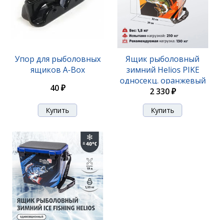
Упор для рыболовных
Ящик рыболовный
ящиков A-Box
зимний Helios PIKE
односекц. оранжевый
40 ₽
(HS-IML-19-O-1)
2 330 ₽