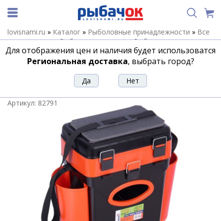
lovisnami.ru
»
Каталог
»
Рыболовные принадлежности
»
Все
для хранения
»
Рыболовные ящики
»
Рыболовные ящики
Для отображения цен и наличия будет использоватся
Helios
»
Ящик рыболовный зимний Helios FishBox 10л
оранжевый
Региональная доставка
, выбрать город?
Ящик рыболовный зимний Helios
FishBox 10л оранжевый
Артикул:
82791