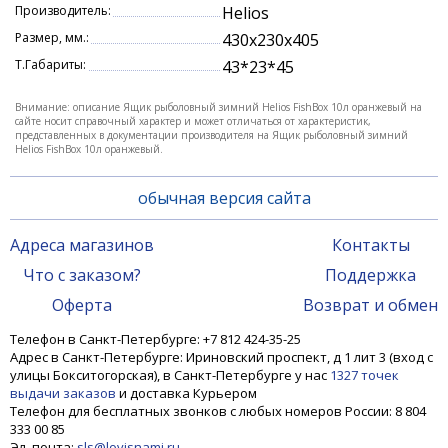
Производитель:
Helios
На передней стенке предусмотрено удобное по
Размер, мм.:
430x230x405
форме отверстие, куда без труда можно положить
Т.Габариты:
43*23*45
пойманную рыбу, не вставая с сидения. Внутри
ящика за этим отверстием необходимо закрепить
Внимание: описание Ящик рыболовный зимний Helios FishBox 10л оранжевый на
сайте носит справочный характер и может отличаться от характеристик,
пакет, в котором улов будет аккуратно лежать, не
представленных в документации производителя на Ящик рыболовный зимний
пачкая внутреннее пространство и снасти.
Helios FishBox 10л оранжевый.
Вес рыболовного ящика - 2,4 кг. Этот критерий
обычная версия сайта
становится одним из самых существенных, когда к
месту рыбалки приходится добираться без
Адреса магазинов
Контакты
автомобиля.
Что с заказом?
Поддержка
Кроме перечисленных преимуществ рыболовные
Оферта
Возврат и обмен
ящики для зимней рыбалки FISHBOX Helios
Телефон в Санкт-Петербурге: +7 812 424-35-25
порадуют рыболовов такими полезными
Адрес в Санкт-Петербурге: Ириновский проспект, д 1 лит 3 (вход с
мелочами, как:
улицы Бокситогорская), в Санкт-Петербурге у нас
1327 точек
- регулируемый по длине плечевой ремень с
выдачи заказов
и доставка Курьером
Телефон для бесплатных звонков с любых номеров России: 8 804
прорезиненной вставкой, которая предотвращает
333 00 85
соскальзывание ящика с плеча во время движения;
Эл. почта:
sls@lovisnami.ru