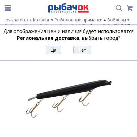
lovisnami.ru
»
Каталог
»
Рыболовные приманки
»
Воблеры
»
Воблеры Suick
»
Воблеры Suick Suick 7
»
Джеркбэйт SUICK 7-
Для отображения цен и наличия будет использоватся
B
Региональная доставка
, выбрать город?
Джеркбэйт SUICK 7-B
Артикул:
163379