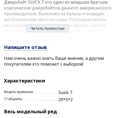
Джеркбэйт SUICK 7 это один из младших братьев
классических джеркбэйтов данного американского
производителя. Выполнен из бальсы и оснащен
металлическим хвостом сзади. Регулируя наклон
металлического хвостика можно менять степень
Читать полностью
заглубления приманки. Для ловли на джеркбэйт
SUICK 7 может понадобиться как полноценный
джерковый комплект, так и просто мощный
Напишите отзыв
спиннинг, ведь основной тип проводки именно
джеркинг - резкие рывки для погружения приманки
Нам очень важно знать Ваше мнение, а другим
и паузы вплоть до полного всплытия. На этот
покупателям это поможет с выбором!
джеркбэйт отлично ловится щука, а большой выбор
расцветок помогает подобрать оптимальную
приманку под конкретные условия ловли.
Характеристики
Характеристики:
Модель приманки:
Suick 7
Длина: 17,5 см.
Т.Габариты:
20*5*2
Вес: 17,5 гр.
Весь модельный ряд