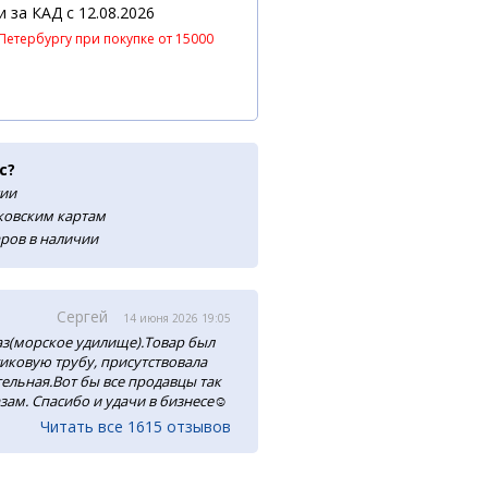
 и за КАД
c 12.08.2026
Петербургу при покупке от 15000
с?
сии
нковским картам
аров в наличии
Сергей
14 июня 2026 19:05
аз(морское удилище).Товар был
тиковую трубу, присутствовала
ельная.Вот бы все продавцы так
зам. Спасибо и удачи в бизнесе☺️
Читать все 1615 отзывов