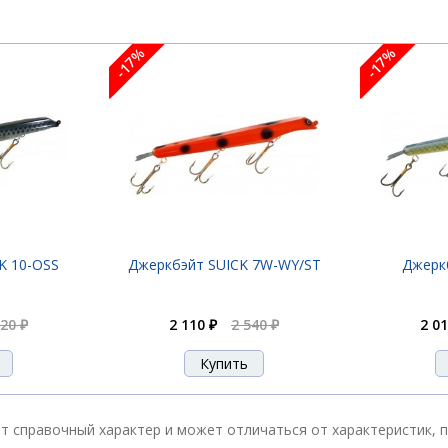
-17%
-17%
K 10-OSS
Джеркбэйт SUICK 7W-WY/ST
Джерк
320 ₽
2 110 ₽
2 540 ₽
2 01
ит справочный характер и может отличаться от характеристик,