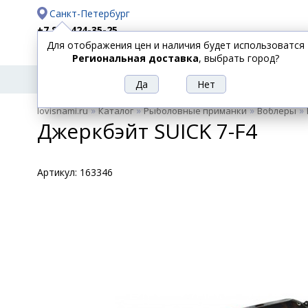
Санкт-Петербург
+7 812 424-35-25
Для отображения цен и наличия будет использоватся
Доставка
Оплата
Региональная доставка
, выбрать город?
УДИЛИЩА
СПИННИНГИ
КАТУШКИ
ПРИ
РЫБОЛОВНЫЕ
»
»
»
»
lovisnami.ru
Каталог
Рыболовные приманки
Воблеры
ТОВАРЫ
Джеркбэйт SUICK 7-F4
Артикул:
163346