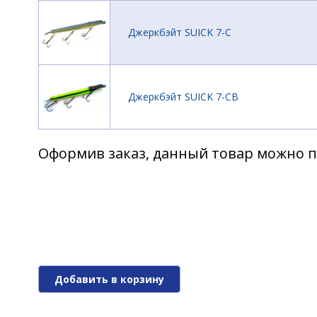
Джеркбэйт SUICK 7-C
Джеркбэйт SUICK 7-CB
Оформив заказ, данный товар можно п
Джеркбэйт SUICK 7-D
Джеркбэйт SUICK 7-E
Добавить в корзину
Джеркбэйт SUICK 7-F