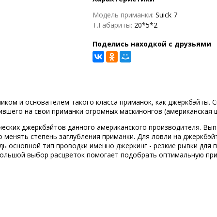
Модель приманки:
Suick 7
Т.Габариты:
20*5*2
Поделись находкой с друзьями
иком и основателем такого класса приманок, как джеркбэйты. С
ившего на свои приманки огромных маскинонгов (американская 
ических джеркбэйтов данного американского производителя. Вы
о менять степень заглубления приманки. Для ловли на джеркбэ
дь основной тип проводки именно джеркинг - резкие рывки для 
 большой выбор расцветок помогает подобрать оптимальную при