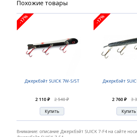
Похожие товары
Джеркбэйт SUICK 7-F12
-17%
-17%
Джеркбэйт SUICK 7-F2
Джеркбэйт SUICK 7-F3
Джеркбэйт SUICK 7W-S/ST
Джеркбэйт SUIC
2 110 ₽
2 540 ₽
2 760 ₽
3 
Джеркбэйт SUICK 7-F4
Джеркбэйт SUICK 7-FT
Внимание: описание Джеркбэйт SUICK 7-F4 на сайте нос