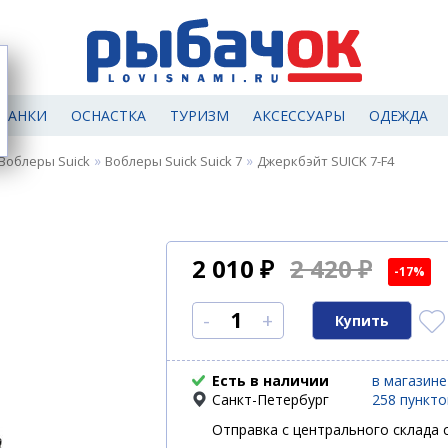
МАНКИ
ОСНАСТКА
ТУРИЗМ
АКСЕССУАРЫ
ОДЕЖДА
»
»
Воблеры Suick
Воблеры Suick Suick 7
Джеркбэйт SUICK 7-F4
2 010
₽
2 420 ₽
-17%
-
+
Есть в наличии
в магазине
Санкт-Петербург
258 пункт
Отправка с центрального склада с