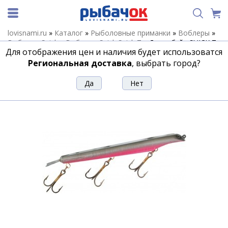
lovisnami.ru
»
Каталог
»
Рыболовные приманки
»
Воблеры
»
Воблеры Suick
»
Воблеры Suick Suick 7
»
Джеркбэйт SUICK 7-
Для отображения цен и наличия будет использоватся
U
Региональная доставка
, выбрать город?
Джеркбэйт SUICK 7-U
Артикул:
163234