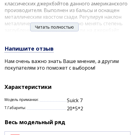
классических джеркбэйтов данного американского
производителя. Выполнен из бальсы и оснащен
металлическим хвостом сзади. Регулируя наклон
металлического хвостика можно менять степень
Читать полностью
заглубления приманки. Для ловли на джеркбэйт
SUICK 7 может понадобиться как полноценный
джерковый комплект, так и просто мощный
Напишите отзыв
спиннинг, ведь основной тип проводки именно
джеркинг - резкие рывки для погружения приманки
Нам очень важно знать Ваше мнение, а другим
и паузы вплоть до полного всплытия. На этот
покупателям это поможет с выбором!
джеркбэйт отлично ловится щука, а большой выбор
расцветок помогает подобрать оптимальную
приманку под конкретные условия ловли.
Характеристики
Характеристики:
Модель приманки:
Suick 7
Длина: 17,5 см.
Т.Габариты:
20*5*2
Вес: 17,5 гр.
Весь модельный ряд