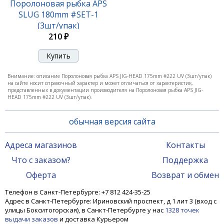
Поролоновая рыбка APS
SLUG 180mm #SET-1
(3шт/упак)
210 ₽
Внимание: описание Поролоновая рыбка APS JIG-HEAD 175mm #222 UV (3шт/упак)
Поролоновая рыбка APS JIG-HEAD 175mm #220 UV
на сайте носит справочный характер и может отличаться от характеристик,
(3шт/упак)
представленных в документации производителя на Поролоновая рыбка APS JIG-
HEAD 175mm #222 UV (3шт/упак).
210 ₽
обычная версия сайта
Адреса магазинов
Контакты
Что с заказом?
Поддержка
Оферта
Возврат и обмен
Телефон в Санкт-Петербурге: +7 812 424-35-25
Адрес в Санкт-Петербурге: Ириновский проспект, д 1 лит 3 (вход с
улицы Бокситогорская), в Санкт-Петербурге у нас
1328 точек
выдачи заказов
и доставка Курьером