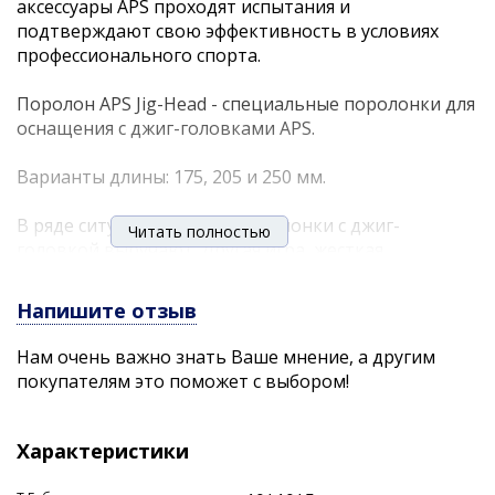
аксессуары APS проходят испытания и
подтверждают свою эффективность в условиях
профессионального спорта.
Поролон APS Jig-Head - специальные поролонки для
оснащения с джиг-головками APS.
Варианты длины: 175, 205 и 250 мм.
В ряде ситуаций именно поролонки с джиг-
Читать полностью
головкой выручают. Другая игра, жесткая
конструкция, другие возможности анимации.
Напишите отзыв
Определенно этот вариант расширяет
возможности ловли!
Нам очень важно знать Ваше мнение, а другим
покупателям это поможет с выбором!
Совет: " Если мы оснащаем поролоновую рыбку
джиг-головкой, то в идеале крючок должен
выходить примерно на расстоянии от 1/3 до 1/2
Характеристики
(середины) ее длины. Так достигается максимальная
подвижность и лучшая реализация поклевок." -