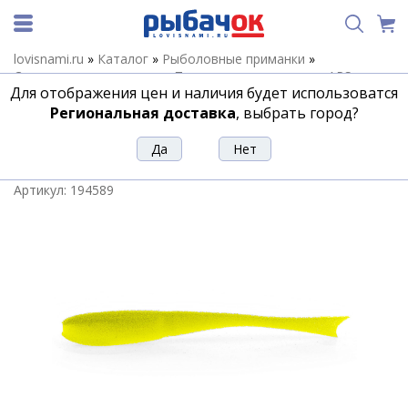
lovisnami.ru
»
Каталог
»
Рыболовные приманки
»
Силиконовые приманки
»
Поролоновые приманки APS
Для отображения цен и наличия будет использоватся
(Питерцов)
»
Поролоновая рыбка APS JIG-HEAD 175mm #222
UV (3шт/упак)
Региональная доставка
, выбрать город?
Поролоновая рыбка APS JIG-HEAD
175mm #222 UV (3шт/упак)
Артикул:
194589