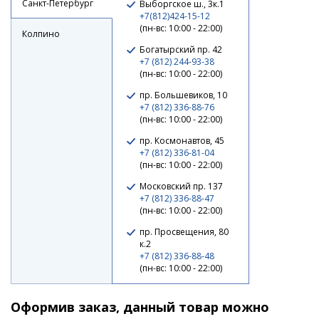
Санкт-Петербург
Выборгское ш., 3к.1
+7(812)424-15-12
(пн-вс: 10:00 - 22:00)
Колпино
Богатырский пр. 42
+7 (812) 244-93-38
(пн-вс: 10:00 - 22:00)
пр. Большевиков, 10
+7 (812) 336-88-76
(пн-вс: 10:00 - 22:00)
пр. Космонавтов, 45
+7 (812) 336-81-04
(пн-вс: 10:00 - 22:00)
Поролоновая рыбка APS JIG-HEAD 175mm #214 UV
(3шт/упак)
Московский пр. 137
+7 (812) 336-88-47
210 ₽
(пн-вс: 10:00 - 22:00)
пр. Просвещения, 80
к.2
+7 (812) 336-88-48
(пн-вс: 10:00 - 22:00)
Оформив заказ, данный товар можно