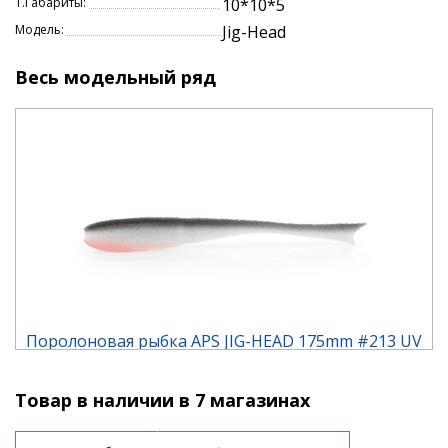
Т.Габариты:
10*10*5
Андрей Питерцов.
Модель:
Jig-Head
Производитель: APS
Весь модельный ряд
Страна производства: Россия
Тип: Поролон
Длина, см: 17.5 / 20.5 / 25
Количество в упаковке (шт.): 3
Поролоновая рыбка APS JIG-HEAD 175mm #213 UV
(3шт/упак)
Товар в наличии в 7 магазинах
210 ₽