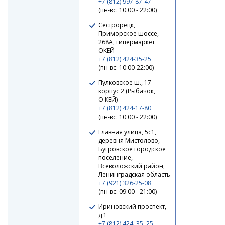
+7 (812) 997-87-47
(пн-вс: 10:00 - 22:00)
Сестрорецк,
Приморское шоссе,
Поролоновая рыбка APS JIG-HEAD 175mm #215 UV
268А, гипермаркет
(3шт/упак)
ОКЕЙ
+7 (812) 424-35-25
210 ₽
(пн-вс: 10:00-22:00)
Пулковское ш., 17
корпус 2 (Рыбачок,
О'КЕЙ)
+7 (812) 424-17-80
(пн-вс: 10:00 - 22:00)
Главная улица, 5с1,
деревня Мистолово,
Бугровское городское
поселение,
Всеволожский район,
Ленинградская область
+7 (921) 326-25-08
(пн-вс: 09:00 - 21:00)
Ириновский проспект,
Поролоновая рыбка APS JIG-HEAD 175mm #216 UV
д 1
(3шт/упак)
+7 (812) 424–35–25