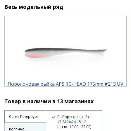
Производитель: APS
Весь модельный ряд
Страна производства: Россия
Тип: Поролон
Длина, см: 17.5 / 20.5 / 25
Количество в упаковке (шт.): 3
Поролоновая рыбка APS JIG-HEAD 175mm #213 UV
(3шт/упак)
Товар в наличии в 13 магазинах
210 ₽
Санкт-Петербург
Выборгское ш., 3к.1
+7(812)424-15-12
(пн-вс: 10:00 - 22:00)
Колпино