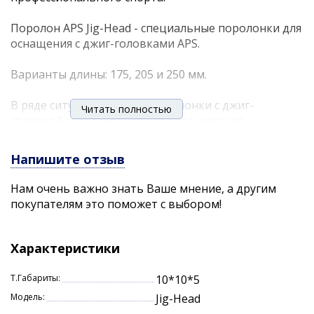
Поролон APS Jig-Head - специальные поролонки для
оснащения с джиг-головками APS.
Варианты длины: 175, 205 и 250 мм.
В ряде ситуаций именно поролонки с джиг-
Читать полностью
головкой выручают. Другая игра, жесткая
конструкция, другие возможности анимации.
Напишите отзыв
Определенно этот вариант расширяет
возможности ловли!
Нам очень важно знать Ваше мнение, а другим
покупателям это поможет с выбором!
Совет: " Если мы оснащаем поролоновую рыбку
джиг-головкой, то в идеале крючок должен
выходить примерно на расстоянии от 1/3 до 1/2
Характеристики
(середины) ее длины. Так достигается максимальная
подвижность и лучшая реализация поклевок." -
Т.Габариты:
10*10*5
Андрей Питерцов.
Модель:
Jig-Head