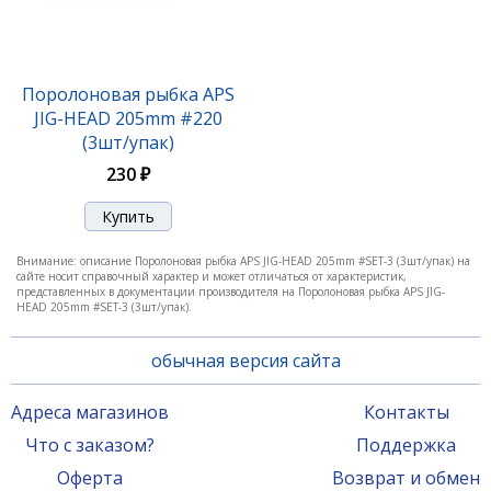
Поролоновая рыбка APS JIG-HEAD 175mm #221 UV
(3шт/упак)
210 ₽
Поролоновая рыбка APS
JIG-HEAD 205mm #220
(3шт/упак)
230 ₽
Внимание: описание Поролоновая рыбка APS JIG-HEAD 205mm #SET-3 (3шт/упак) на
сайте носит справочный характер и может отличаться от характеристик,
представленных в документации производителя на Поролоновая рыбка APS JIG-
HEAD 205mm #SET-3 (3шт/упак).
обычная версия сайта
Поролоновая рыбка APS JIG-HEAD 175mm #222 UV
(3шт/упак)
Адреса магазинов
Контакты
210 ₽
Что с заказом?
Поддержка
Оферта
Возврат и обмен