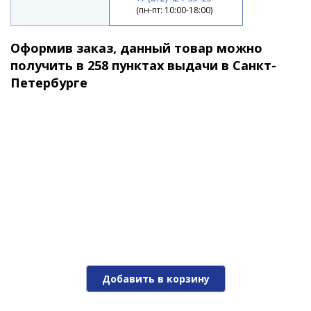
(пн-пт: 10:00-18:00)
210 ₽
Оформив заказ, данный товар можно
получить в 258 пунктах выдачи в Санкт-
Петербурге
Поролоновая рыбка APS JIG-HEAD 175mm #218 UV
(3шт/упак)
210 ₽
Добавить в корзину