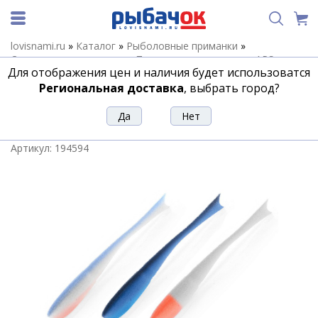
lovisnami.ru
»
Каталог
»
Рыболовные приманки
»
Силиконовые приманки
»
Поролоновые приманки APS
Для отображения цен и наличия будет использоватся
(Питерцов)
»
Поролоновая рыбка APS JIG-HEAD 205mm
#SET-3 (3шт/упак)
Региональная доставка
, выбрать город?
Поролоновая рыбка APS JIG-HEAD
205mm #SET-3 (3шт/упак)
Артикул:
194594