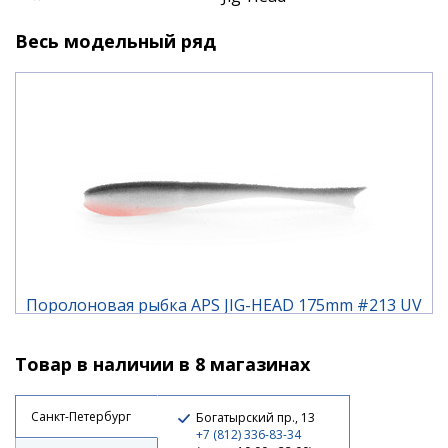
Производитель: APS
Весь модельный ряд
Страна производства: Россия
Тип: Поролон
Длина, см: 17.5 / 20.5 / 25
Количество в упаковке (шт.): 3
Поролоновая рыбка APS JIG-HEAD 175mm #213 UV
(3шт/упак)
Товар в наличии в 8 магазинах
210 ₽
Санкт-Петербург
Богатырский пр., 13
+7 (812) 336-83-34