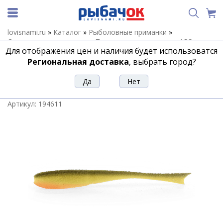
lovisnami.ru
»
Каталог
»
Рыболовные приманки
»
Силиконовые приманки
»
Поролоновые приманки APS
Для отображения цен и наличия будет использоватся
(Питерцов)
»
Поролоновая рыбка APS JIG-HEAD 250mm #215
UV (3шт/упак)
Региональная доставка
, выбрать город?
Поролоновая рыбка APS JIG-HEAD
250mm #215 UV (3шт/упак)
Артикул:
194611