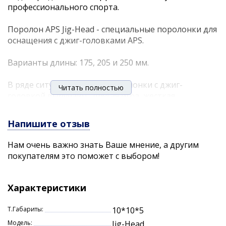
профессионального спорта.
Поролон APS Jig-Head - специальные поролонки для
оснащения с джиг-головками APS.
Варианты длины: 175, 205 и 250 мм.
В ряде ситуаций именно поролонки с джиг-
Читать полностью
головкой выручают. Другая игра, жесткая
конструкция, другие возможности анимации.
Напишите отзыв
Определенно этот вариант расширяет
возможности ловли!
Нам очень важно знать Ваше мнение, а другим
покупателям это поможет с выбором!
Совет: " Если мы оснащаем поролоновую рыбку
джиг-головкой, то в идеале крючок должен
выходить примерно на расстоянии от 1/3 до 1/2
Характеристики
(середины) ее длины. Так достигается максимальная
подвижность и лучшая реализация поклевок." -
Т.Габариты:
10*10*5
Андрей Питерцов.
Модель:
Jig-Head