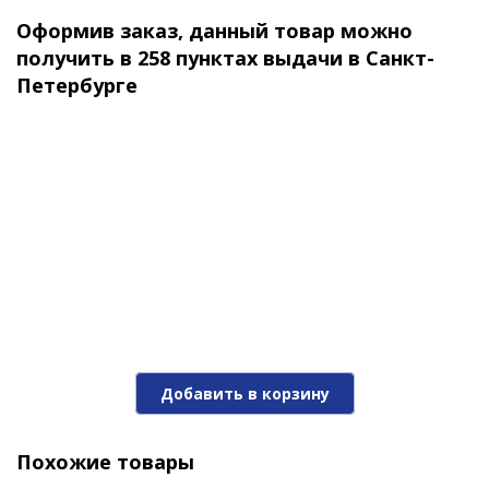
Оформив заказ, данный товар можно
получить в 258 пунктах выдачи в Санкт-
Петербурге
Поролоновая рыбка APS JIG-HEAD 175mm #215 UV
(3шт/упак)
210 ₽
Добавить в корзину
Похожие товары
Поролоновая рыбка APS JIG-HEAD 175mm #216 UV