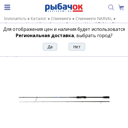
lovisnami.ru
»
Каталог
»
Спиннинги
»
Спиннинги NARVAL
»
Спиннинги Narval River Dance
»
Спиннинг Narval Fishing River
Для отображения цен и наличия будет использоватся
Dance 72ML max 21g Fast
Региональная доставка
, выбрать город?
Спиннинг Narval Fishing River Dance
72ML max 21g Fast
Артикул:
200579