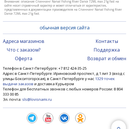
Внимание: описание Спиннинг Narval Fishing River Dance 72ML max 21g Fast на
сайте носит справочный характер и может отличаться от характеристик,
13 410 ₽
представленных в документации производителя на Спиннинг Narval Fishing River
Dance 72ML max 21g Fast.
обычная версия сайта
Адреса магазинов
Контакты
Что с заказом?
Поддержка
Оферта
Возврат и обмен
Телефон в Санкт-Петербурге: +7 812 424-35-25
Адрес в Санкт-Петербурге: Ириновский проспект, д 1 лит 3 (вход с
улицы Бокситогорская), в Санкт-Петербурге у нас
1329 точек
выдачи заказов
и доставка Курьером
Телефон для бесплатных звонков с любых номеров России: 8 804
Спиннинг Narval Fishing River Dance 78XH max 90g
333 00 85
Fast
Эл. почта:
sls@lovisnami.ru
13 630 ₽