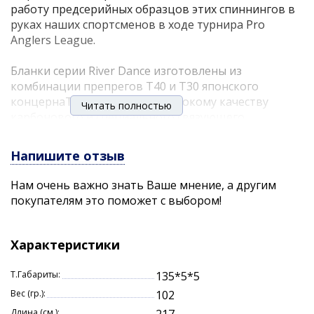
работу предсерийных образцов этих спиннингов в
руках наших спортсменов в ходе турнира Pro
Anglers League.
Бланки серии River Dance изготовлены из
комбинации препрегов T40 и Т30 японского
концернаToray. Благодаря высокому качеству
Читать полностью
карбонового и специального связующего
материалов, удалось добиться превосходного
сочетания строя Fast, лёгкости, прочности и
Напишите отзыв
чувствительности бланков.
Нам очень важно знать Ваше мнение, а другим
На бланки установлены кольца Sea Guide (от 9 до 10
покупателям это поможет с выбором!
штук, в зависимости от длины удилища),
катушкодержатель Fuji IPS с передней гайкой, а для
рукояти и батгрипа использована
Характеристики
практичная EVA80.
Т.Габариты:
135*5*5
River Dance это не только превосходный джиговый
Вес (гр.):
102
инструмент. Этими спиннингами вы сможете
Длина (см.):