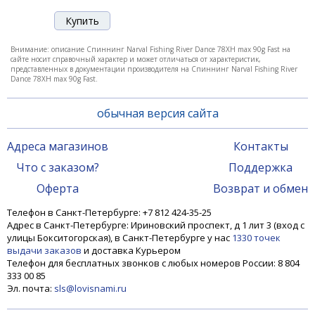
13 740 ₽
Внимание: описание Спиннинг Narval Fishing River Dance 78XH max 90g Fast на
сайте носит справочный характер и может отличаться от характеристик,
представленных в документации производителя на Спиннинг Narval Fishing River
Dance 78XH max 90g Fast.
обычная версия сайта
Адреса магазинов
Контакты
Что с заказом?
Поддержка
Оферта
Возврат и обмен
Телефон в Санкт-Петербурге: +7 812 424-35-25
Спиннинг Narval Fishing River Dance 83XH max 90g
Адрес в Санкт-Петербурге: Ириновский проспект, д 1 лит 3 (вход с
Fast
улицы Бокситогорская), в Санкт-Петербурге у нас
1330 точек
выдачи заказов
и доставка Курьером
14 730 ₽
Телефон для бесплатных звонков с любых номеров России: 8 804
333 00 85
Эл. почта:
sls@lovisnami.ru