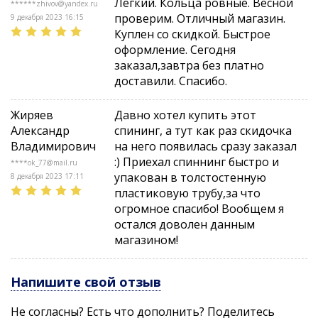
Лёгкий. Кольца ровные. Весной
10 штук, в зависимости от длины удилища),
******zhivov@yandex.ru
проверим. Отличный магазин.
катушкодержатель
9 декабря 2023 16:15
Fuji
IPS
с передней гайкой, а для
Куплен со скидкой. Быстрое
рукояти и батгрипа использована
оформление. Сегодня
практичная
EVA
80
.
заказал,завтра без платно
доставили. Спасибо.
River Dance
это не только превосходный джиговый
инструмент. Этими спиннингами вы сможете
твичить воблеры и забрасывать на дальние
Жиряев
Давно хотел купить этот
дистанции пилькеры и вибы. Благодаря сложному
Александр
спининг, а тут как раз скидочка
строю, количество сходов рыбы при вываживании
Владимирович
на него появилась сразу заказал
минимально. Несмотря на кажущуюся коловитость
:) Приехал спиннинг быстро и
****ok_77@mail.ru
«на потрях», стоит оснастить удилище, и оно
упакован в толстостенную
8 декабря 2023 17:11
оживает, аккуратно и уверенно отрабатывая рывки
пластиковую трубу,за что
даже очень крупной рыбы, при этом не
огромное спасибо! Вообщем я
«проваливаясь» на забросах, вываживании и ловле
остался доволен данным
на течении
магазином!
Напишите свой отзыв
Не согласны? Есть что дополнить? Поделитесь