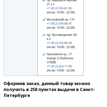
пр. Маршала Жукова,
31 к.1
+7 (812) 336-81-05
Спиннинг Narval Fishing River Dance 78XH max 90g
(пн-вс: 10:00 - 22:00)
Fast
Московский пр. 137
13 630 ₽
+7 (812) 336-88-47
(пн-вс: 10:00 - 22:00)
пр. Просвещения, 80
к.2
+7 (812) 336-88-48
(пн-вс: 10:00 - 22:00)
Пулковское ш., 17
корпус 2 (Рыбачок,
О'КЕЙ)
+7 (812) 424-17-80
(пн-вс: 10:00 - 22:00)
Оформив заказ, данный товар можно
получить в 258 пунктах выдачи в Санкт-
Спиннинг Narval Fishing River Dance 80HH max 70g
Петербурге
Fast
13 850 ₽