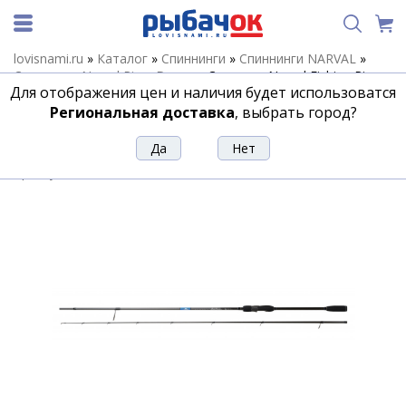
lovisnami.ru
»
Каталог
»
Спиннинги
»
Спиннинги NARVAL
»
Спиннинги Narval River Dance
»
Спиннинг Narval Fishing River
Для отображения цен и наличия будет использоватся
Dance 78XH max 90g Fast
Региональная доставка
, выбрать город?
Спиннинг Narval Fishing River Dance
78XH max 90g Fast
Артикул:
178098