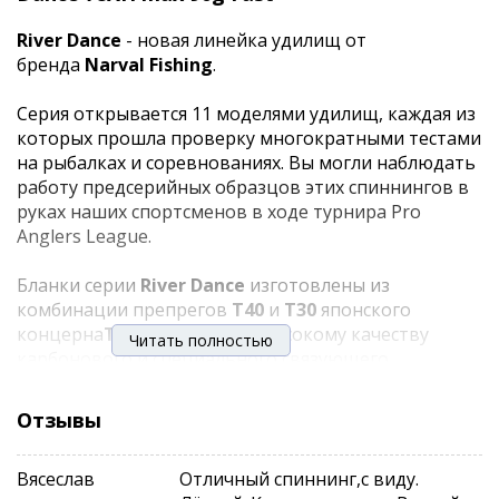
River Dance
- новая линейка удилищ от
бренда
Narval Fishing
.
Серия открывается 11 моделями удилищ, каждая из
которых прошла проверку многократными тестами
на рыбалках и соревнованиях. Вы могли наблюдать
работу предсерийных образцов этих спиннингов в
руках наших спортсменов в ходе турнира Pro
Anglers League.
Бланки серии
River Dance
изготовлены из
комбинации препрегов
T40
и
Т30
японского
концерна
Toray
. Благодаря высокому качеству
Читать полностью
карбонового и специального связующего
материалов, удалось добиться превосходного
сочетания строя
Fast
, лёгкости, прочности и
Отзывы
чувствительности бланков.
Вясеслав
Отличный спиннинг,с виду.
На бланки установлены кольца
Sea Guide
(от 9 до