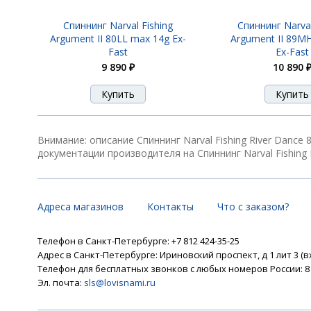
Спиннинг Narval Fishing
Спиннинг Narval
Argument II 80LL max 14g Ex-
Argument II 89M
Fast
Ex-Fast
9 890 ₽
10 890 
Внимание: описание Спиннинг Narval Fishing River Danc
документации производителя на Спиннинг Narval Fishing 
Адреса магазинов
Контакты
Что с заказом?
Телефон в Санкт-Петербурге: +7 812 424-35-25
Адрес в Санкт-Петербурге: Ириновский проспект, д 1 лит 3 (в
Телефон для бесплатных звонков с любых номеров России: 8 8
Эл. почта:
sls@lovisnami.ru