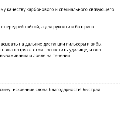
ому качеству карбонового и специального связующего
с передней гайкой, а для рукояти и батгрипа
асывать на дальние дистанции пилькеры и вибы.
 «на потрях», стоит оснастить удилище, и оно
 вываживании и ловле на течении
газину- искренние слова благодарности! Быстрая