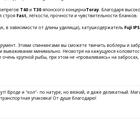
препрегов
T40
и
Т30
японского концерна
Toray
. Благодаря высок
я строя
Fast
, лёгкости, прочности и чувствительности бланков.
тук, в зависимости от длины удилища), катушкодержатель
Fuji
IPS
румент. Этими спиннингами вы сможете твичить воблеры и забр
и вываживании минимально. Несмотря на кажущуюся коловитость
 очень крупной рыбы, при этом не «проваливаясь» на забросах,
т! Вроде и "кол"- по натуре, но вязкий, и даже деликатный. Ма
 транспортная упаковка! От души благодарю!