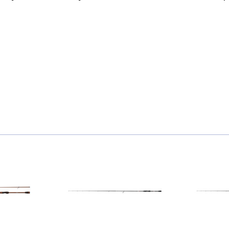
3MMH max 36g Fast
XH max 90g Fast
H max 64g Fast