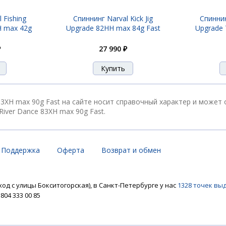
 Fishing
Спиннинг Narval Kick Jig
Спиннин
H max 42g
Upgrade 82HH max 84g Fast
Upgrade 
₽
27 990 ₽
e 83XH max 90g Fast на сайте носит справочный характер и может
River Dance 83XH max 90g Fast.
Поддержка
Оферта
Возврат и обмен
ход с улицы Бокситогорская), в Санкт-Петербурге у нас
1328 точек вы
04 333 00 85