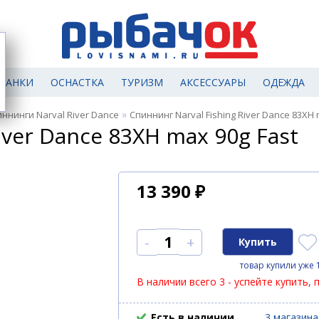
МАНКИ
ОСНАСТКА
ТУРИЗМ
АКСЕССУАРЫ
ОДЕЖДА
»
ннинги Narval River Dance
Спиннинг Narval Fishing River Dance 83XH 
iver Dance 83XH max 90g Fast
13 390
₽
-
+
товар купили уже 
В наличии всего 3 - успейте купить, 
Есть в наличии
3 магазина