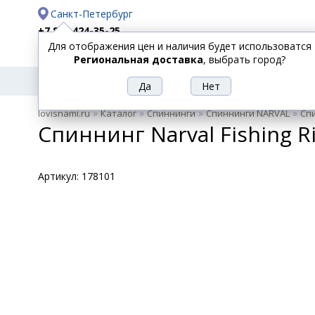
Санкт-Петербург
+7 812 424-35-25
Для отображения цен и наличия будет использоватся
Доставка
Оплата
Региональная доставка
, выбрать город?
УДИЛИЩА
СПИННИНГИ
КАТУШКИ
ПРИ
РЫБОЛОВНЫЕ
»
»
»
»
lovisnami.ru
Каталог
Спиннинги
Спиннинги NARVAL
Спи
ТОВАРЫ
Спиннинг Narval Fishing R
Артикул:
178101