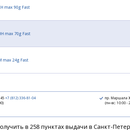
XH max 90g Fast
HH max 70g Fast
M max 24g Fast
H max 50g Fast
 45
+7 (812) 336-81-04
пр. Маршала Ж
00)
(пн-вс: 10:00 - 
HH max 72g Fast
олучить в 258 пунктах выдачи в Санкт-Пете