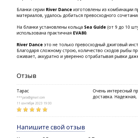
Бланки серии
River Dance
изготовлены из комбинации 
материалов, удалось добиться превосходного сочетани
На бланки установлены кольца
Sea Guide
(от 9 до 10 ш
использована практичная
EVA
80
.
River Dance
это не только превосходный джиговый инст
Благодаря сложному строю, количество сходов рыбы пр
оживает, аккуратно и уверенно отрабатывая рывки даже
Отзыв
Тарас
Очень интересный пру
доставка. Надежная,
***pala@gmail.com
11 сентября 2023 19:00
Напишите свой отзыв