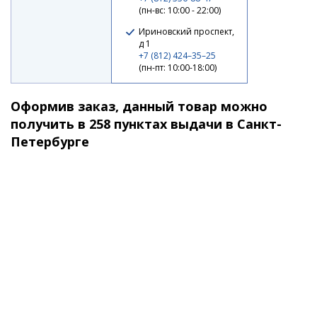
(пн-вс: 10:00 - 22:00)
Спиннинг Narval Fishing River Dance 78XH max 90g
Fast
Ириновский проспект,
д 1
13 630 ₽
+7 (812) 424–35–25
(пн-пт: 10:00-18:00)
Оформив заказ, данный товар можно
получить в 258 пунктах выдачи в Санкт-
Петербурге
Спиннинг Narval Fishing River Dance 80HH max 70g
Fast
13 850 ₽