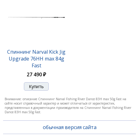
Спиннинг Narval Fishing River Dance 83HH max 72g
Fast
14 290 ₽
Спиннинг Narval Kick Jig
Upgrade 76HH max 84g
Fast
27 490 ₽
Внимание: описание Спиннинг Narval Fishing River Dance 83H max 50g Fast на
сайте носит справочный характер и может отличаться от характеристик,
представленных в документации производителя на Спиннинг Narval Fishing River
Dance 83H max 50g Fast.
Спиннинг Narval Fishing River Dance 83MMH max
обычная версия сайта
36g Fast