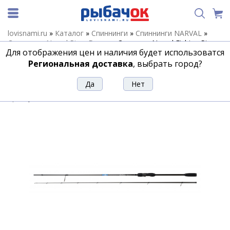
lovisnami.ru
»
Каталог
»
Спиннинги
»
Спиннинги NARVAL
»
Спиннинги Narval River Dance
»
Спиннинг Narval Fishing River
Для отображения цен и наличия будет использоватся
Dance 83H max 50g Fast
Региональная доставка
, выбрать город?
Спиннинг Narval Fishing River Dance
83H max 50g Fast
Артикул:
200203