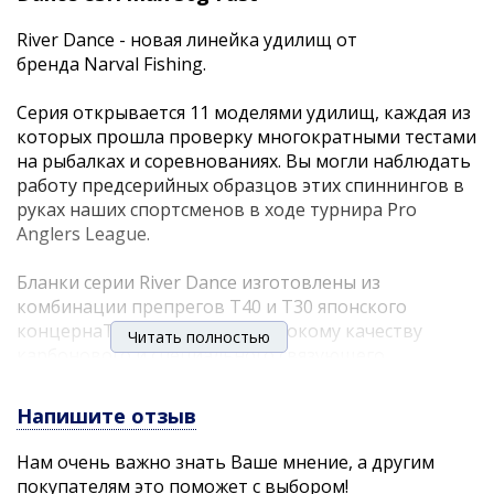
River Dance - новая линейка удилищ от
бренда Narval Fishing.
Серия открывается 11 моделями удилищ, каждая из
которых прошла проверку многократными тестами
на рыбалках и соревнованиях. Вы могли наблюдать
работу предсерийных образцов этих спиннингов в
руках наших спортсменов в ходе турнира Pro
Anglers League.
Бланки серии River Dance изготовлены из
комбинации препрегов T40 и Т30 японского
концернаToray. Благодаря высокому качеству
Читать полностью
карбонового и специального связующего
материалов, удалось добиться превосходного
сочетания строя Fast, лёгкости, прочности и
Напишите отзыв
чувствительности бланков.
Нам очень важно знать Ваше мнение, а другим
На бланки установлены кольца Sea Guide (от 9 до 10
покупателям это поможет с выбором!