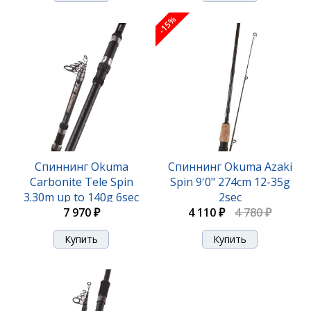
-15%
Удилище Okuma Guide Select Finesse Spinning 7'3"
220cm ML 7-21g 2pcs
Спиннинг Okuma
Спиннинг Okuma Azaki
Carbonite Tele Spin
Spin 9'0" 274cm 12-35g
10 720 ₽
3.30m up to 140g 6sec
2sec
7 970 ₽
4 110 ₽
4 780 ₽