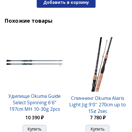
Добавить в корзину
11 380 ₽
Похожие товары
Удилище Okuma Guide Select Drop Shot Spinning
Удилище Okuma Guide
Спиннинг Okuma Alaris
7'9" 235cm ML 7-21g 2pcs
Select Spinning 6'6"
Light Jig 9'0'' 270cm up to
197cm MH 10-30g 2pcs
15g 2sec
11 050 ₽
10 390 ₽
7 780 ₽