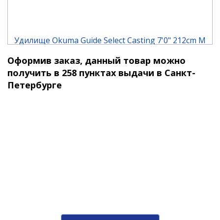
Удилище Okuma Guide Select Casting 7'0" 212cm M
10-30g 2pcs
Оформив заказ, данный товар можно
10 550 ₽
получить в 258 пунктах выдачи в Санкт-
Петербурге
Удилище Okuma Guide Select Crank Casting 7'6"
228cm M 8-28g 2pcs