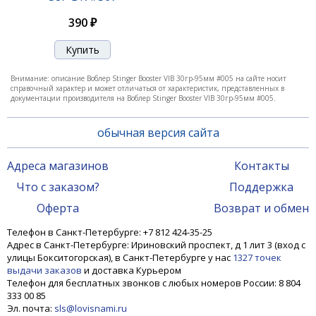
550 ₽
390 ₽
Внимание: описание Воблер Stinger Booster VIB 30гр-95мм #005 на сайте носит
справочный характер и может отличаться от характеристик, представленных в
документации производителя на Воблер Stinger Booster VIB 30гр-95мм #005.
обычная версия сайта
Адреса магазинов
Контакты
Что с заказом?
Поддержка
Воблер Stinger Booster VIB 30гр-95мм #006
Оферта
Возврат и обмен
Телефон в Санкт-Петербурге: +7 812 424-35-25
Адрес в Санкт-Петербурге: Ириновский проспект, д 1 лит 3 (вход с
550 ₽
улицы Бокситогорская), в Санкт-Петербурге у нас
1327 точек
выдачи заказов
и доставка Курьером
Телефон для бесплатных звонков с любых номеров России: 8 804
333 00 85
Эл. почта:
sls@lovisnami.ru