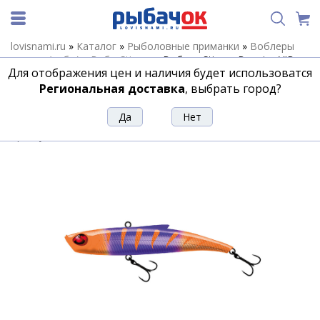
lovisnami.ru
»
Каталог
»
Рыболовные приманки
»
Воблеры
зимние (вибы)
»
Вибы Stinger
»
Воблер Stinger Booster VIB
Для отображения цен и наличия будет использоватся
30гр-95мм #005
Региональная доставка
, выбрать город?
Воблер Stinger Booster VIB 30гр-95мм
#005
Артикул:
197717