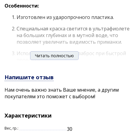
Особенности:
Изготовлен из ударопрочного пластика.
Специальная краска светится в ультрафиолете
на больших глубинах и в мутной воде, что
позволяет увеличить видимость приманки.
Используется для ловли взаброс при быстрой
Читать полностью
проводке.
Высококачественные крючки с химической
Напишите отзыв
заточкой жала не подвержены коррозии в
пресной воде, что гарантирует надёжное
Нам очень важно знать Ваше мнение, а другим
удержание рыбы.
покупателям это поможет с выбором!
Создает частые малоамплитудные колебания.
Применяется на реках со слабым течением, в
Характеристики
озерах и в море.
При подледной ловле ориентировн на судака.
Вес, гр.:
30