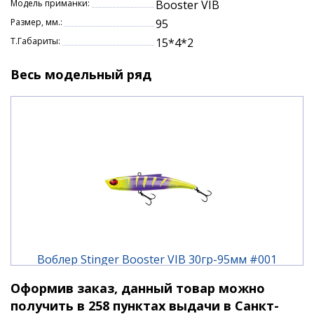
Модель приманки:
Booster VIB
Рекомендуемые глубины для подледной ловли
Размер, мм.:
95
от 2 до 12 метров.
Т.Габариты:
15*4*2
Booster VIB
— это надёжный и эффективный
инструмент для любителей и профессионалов. Он
Весь модельный ряд
поможет вам увеличить улов и получить
удовольствие от рыбалки.
Воблер Stinger Booster VIB 30гр-95мм #001
Оформив заказ, данный товар можно
550 ₽
получить в 258 пунктах выдачи в Санкт-