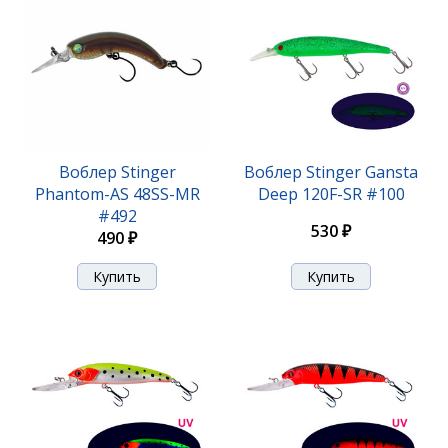
Воблер Stinger Booster VIB 30гр-95мм #003
Воблер Stinger
Воблер Stinger Gansta
Phantom-AS 48SS-MR
Deep 120F-SR #100
#492
480 ₽
530 ₽
490 ₽