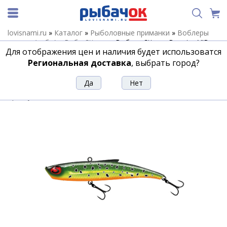
lovisnami.ru
»
Каталог
»
Рыболовные приманки
»
Воблеры
зимние (вибы)
»
Вибы Stinger
»
Воблер Stinger Booster VIB
Для отображения цен и наличия будет использоватся
30гр-95мм #016
Региональная доставка
, выбрать город?
Воблер Stinger Booster VIB 30гр-95мм
#016
Артикул:
197706