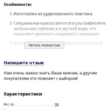
Особенности:
Изготовлен из ударопрочного пластика.
Специальная краска светится в ультрафиолете
на больших глубинах и в мутной воде, что
позволяет увеличить видимость приманки.
Используется для ловли взаброс при быстрой
Читать полностью
проводке.
Высококачественные крючки с химической
Напишите отзыв
заточкой жала не подвержены коррозии в
пресной воде, что гарантирует надёжное
Нам очень важно знать Ваше мнение, а другим
удержание рыбы.
покупателям это поможет с выбором!
Создает частые малоамплитудные колебания.
Применяется на реках со слабым течением, в
Характеристики
озерах и в море.
При подледной ловле ориентировн на судака.
Вес, гр.:
30