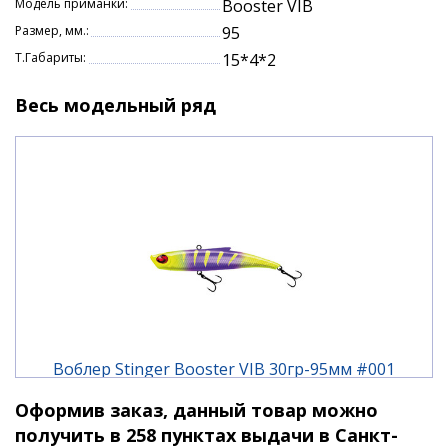
Модель приманки:
Booster VIB
Рекомендуемые глубины для подледной ловли
Размер, мм.:
95
от 2 до 12 метров.
Т.Габариты:
15*4*2
Booster VIB
— это надёжный и эффективный
инструмент для любителей и профессионалов. Он
Весь модельный ряд
поможет вам увеличить улов и получить
удовольствие от рыбалки.
Воблер Stinger Booster VIB 30гр-95мм #001
Оформив заказ, данный товар можно
550 ₽
получить в 258 пунктах выдачи в Санкт-