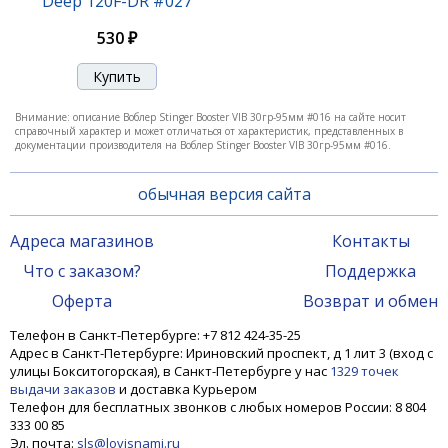
Deep 120F-DR #027
550 ₽
530 ₽
Внимание: описание Воблер Stinger Booster VIB 30гр-95мм #016 на сайте носит
справочный характер и может отличаться от характеристик, представленных в
документации производителя на Воблер Stinger Booster VIB 30гр-95мм #016.
обычная версия сайта
Адреса магазинов
Контакты
Что с заказом?
Поддержка
Воблер Stinger Booster VIB 30гр-95мм #006
Оферта
Возврат и обмен
Телефон в Санкт-Петербурге: +7 812 424-35-25
550 ₽
Адрес в Санкт-Петербурге: Ириновский проспект, д 1 лит 3 (вход с
улицы Бокситогорская), в Санкт-Петербурге у нас
1329 точек
выдачи заказов
и доставка Курьером
Телефон для бесплатных звонков с любых номеров России: 8 804
333 00 85
Эл. почта:
sls@lovisnami.ru