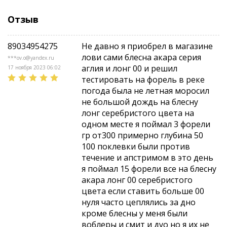
Отзыв
89034954275
Не давно я приобрел в магазине
лови сами блесна акара серия
***ov.o@yandex.ru
аглия и лонг 00 и решил
17 ноября 2023 06:02
тестировать на форель в реке
погода была не летная моросил
не большой дождь на блесну
лонг серебристого цвета на
одном месте я поймал 3 форели
гр от300 примерно глубина 50
100 поклевки были против
течение и апстримом в это день
я поймал 15 форели все на блесну
акара лонг 00 серебристого
цвета если ставить больше 00
нуля часто цеплялись за дно
кроме блесны у меня были
воблеры и смит и дуо но я их не