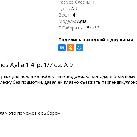
Размер блесны:
1
Цвет:
A 9
Вес, г:
4
Модель:
Aglia
Т.Габариты:
15*4*2
Поделись находкой с друзьями
 Aglia 1 4гр. 1/7 oz. A 9
ертушка для ловли на любом типе водоемов. Благодаря большому
блесну без подмотки, давая ей плавно съезжать перпендикулярн
елям это поможет с выбором!