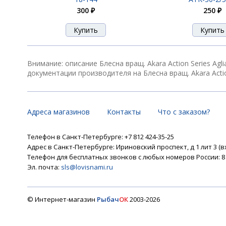
300 ₽
250 ₽
Блесна вращ. Akara Action Series Aglia 0
Внимание: описание Блесна вращ. Akara Action Series Agl
документации производителя на Блесна вращ. Akara Action S
Блесна вращ. Akara Action Series Aglia 0
Адреса магазинов
Контакты
Что с заказом?
Телефон в Санкт-Петербурге: +7 812 424-35-25
Блесна вращ. Akara Action Series Aglia 00
Адрес в Санкт-Петербурге: Ириновский проспект, д 1 лит 3 (в
Телефон для бесплатных звонков с любых номеров России: 8 8
Эл. почта:
sls@lovisnami.ru
Блесна вращ. Akara Action Series Aglia 00
© Интернет-магазин
Рыбач
ОК
2003-2026