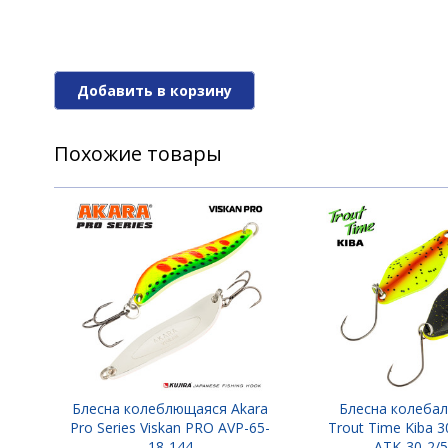
Блесна вращ. Akara Action Series Aglia 0
Добавить в корзину
Похожие товары
Блесна вращ. Akara Action Series Aglia 0
Блесна вращ. Akara Action Series Aglia 0
Блесна вращ. Akara Action Series Aglia 0
Блесна колеблющаяся Akara
Блесна колебал
Pro Series Viskan PRO AVP-65-
Trout Time Kiba 30
18-144
Блесна вращ. Akara Action Series Aglia 0
ATK-30-2/5