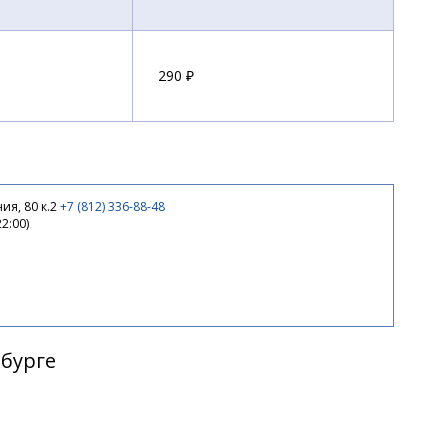
290 ₽
290 ₽
ия, 80 к.2
+7 (812) 336-88-48
22:00)
290 ₽
290 ₽
рбурге
290 ₽
350 ₽
-18%