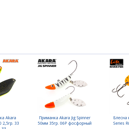
 2,5гр. 1/11 oz. A20
 2,5гр. 1/11 oz. A21
 2,5гр. 1/11 oz. A22
 2,5гр. 1/11 oz. A23
ка Akara
Приманка Akara Jig Spinner
Блесна к
 2,5гр. 33
50мм 35гр. 06P фосфорный
Series R
 2,5гр. 1/11 oz. A32
-33