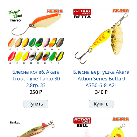
Блесна вращ. Akara Action Series Aglia 0 2,5гр. 1/11
Блесна колеб. Akara
Блесна вертушка Akara
oz. A 9
Trout Time Tanto 30
Action Series Betta 0
2,8гр. 33
ASB0-6-8-A21
340 ₽
250 ₽
340 ₽