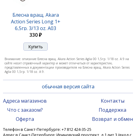
Блесна вращ. Akara Action Series Aglia 0 2,5гр. 1/11
oz. A02
Блесна вращ. Akara
Action Series Long 1+
290 ₽
6,5гр. 3/13 oz. A03
330 ₽
Внимание: описание Блесна вращ. Akara Action Series Aglia 00 1,5гр. 1/18 oz. A 9 на
сайте носит справочный характер и может отличаться от характеристик,
представленных в документации производителя на Блесна вращ. Akara Action Series
Aglia 00 1,5гр. 1/18 oz. A 9.
обычная версия сайта
Адреса магазинов
Контакты
Блесна вращ. Akara Action Series Aglia 0 2,5гр. 1/11
Что с заказом?
Поддержка
oz. A03
Оферта
Возврат и обмен
290 ₽
Телефон в Санкт-Петербурге: +7 812 424-35-25
Адрес в Санкт-Петербурге: Ириновский проспект, д 1 лит 3 (вход с