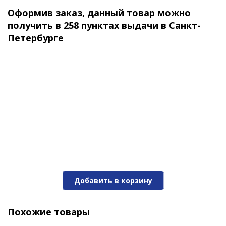
oz. A 7
Оформив заказ, данный товар можно
290 ₽
получить в 258 пунктах выдачи в Санкт-
Петербурге
Блесна вращ. Akara Action Series Aglia 0 2,5гр. 1/11
oz. A 8
Добавить в корзину
290 ₽
Похожие товары