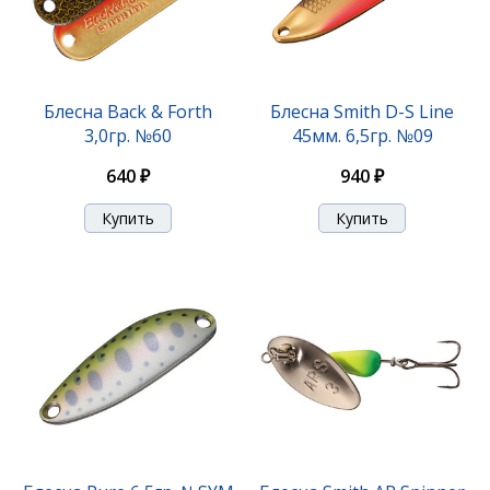
Блесна Niakis 9,0гр. №04K
Блесна Back & Forth
Блесна Smith D-S Line
3,0гр. №60
45мм. 6,5гр. №09
1 140 ₽
640 ₽
940 ₽
Блесна Smith Niakis 12,0гр. №01Silver