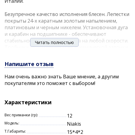
Италии.
Безупречное качество исполнения блесен. Лепестки
покрыты 24-х каратным золотым напылением,
платиновым и черным никелем. Установочная дуга
и карабин на подшипнике - обеспечивают
стабильное вращение лепестка на любой скорости.
Читать полностью
Тройники FJC – горячей ковки, химической заточки,
покрыты черным никелем. Главное превосходство
блесны Niakis - ассиметричный вольфрамовый
Напишите отзыв
сердечник. Что это означает?
Нам очень важно знать Ваше мнение, а другим
покупателям это поможет с выбором!
дальность и точность заброса, пулеобразное
«пробивание» ветра
гарантированное незакручивание лески и
Характеристики
незалипание лепестка
задняя отгрузка тела обеспечивает
Вес приманки (гр):
12
соблазнительную игру уже «на падении»
Модель:
Niakis
блесна заводится моментально, при
соприкосновении с водой.
Т.Габариты:
15*4*2