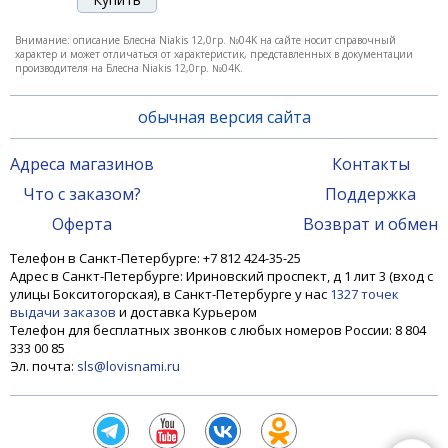
Внимание: описание Блесна Niakis 12,0гр. №04K на сайте носит справочный
характер и может отличаться от характеристик, представленных в документации
производителя на Блесна Niakis 12,0гр. №04K.
обычная версия сайта
Адреса магазинов
Контакты
Что с заказом?
Поддержка
Блесна Smith Niakis 12,0гр. №23
Оферта
Возврат и обмен
Телефон в Санкт-Петербурге: +7 812 424-35-25
Адрес в Санкт-Петербурге: Ириновский проспект, д 1 лит 3 (вход с
1 200 ₽
улицы Бокситогорская), в Санкт-Петербурге у нас
1327 точек
выдачи заказов
и доставка Курьером
Телефон для бесплатных звонков с любых номеров России: 8 804
333 00 85
Эл. почта:
sls@lovisnami.ru