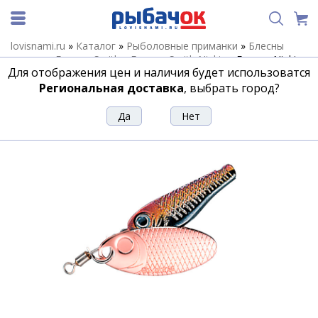
lovisnami.ru
»
Каталог
»
Рыболовные приманки
»
Блесны
летние
»
Блесны Smith
»
Блесны Smith Niakis
»
Блесна Niakis
Для отображения цен и наличия будет использоватся
12,0гр. №04K
Региональная доставка
, выбрать город?
Блесна Niakis 12,0гр. №04K
Артикул:
211574