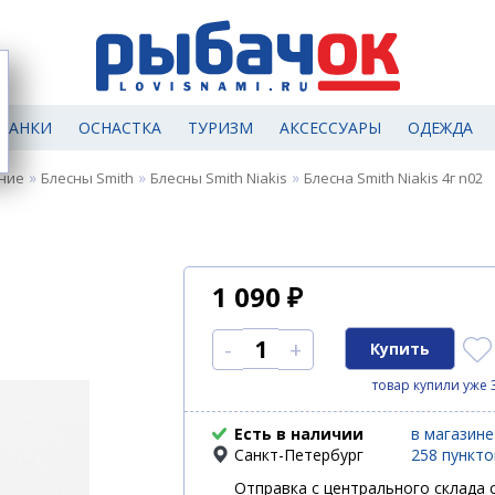
МАНКИ
ОСНАСТКА
ТУРИЗМ
АКСЕССУАРЫ
ОДЕЖДА
»
»
»
ние
Блесны Smith
Блесны Smith Niakis
Блесна Smith Niakis 4г n02
1 090
₽
-
+
товар купили уже 
Есть в наличии
в магазине
Санкт-Петербург
258 пункт
Отправка с центрального склада с