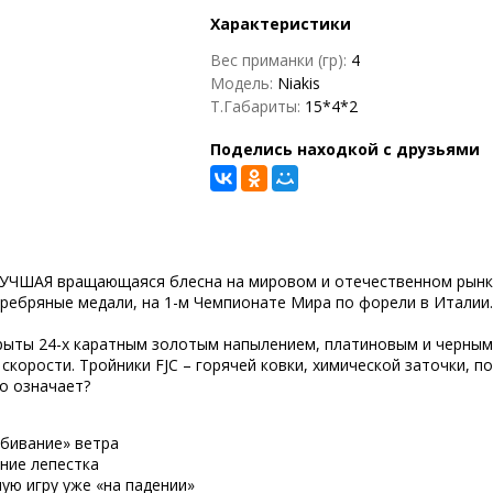
Характеристики
Вес приманки (гр):
4
Модель:
Niakis
Т.Габариты:
15*4*2
Поделись находкой с друзьями
 ЛУЧШАЯ вращающаяся блесна на мировом и отечественном рынк
еребряные медали, на 1-м Чемпионате Мира по форели в Италии.
рыты 24-х каратным золотым напылением, платиновым и черным 
корости. Тройники FJC – горячей ковки, химической заточки, 
то означает?
обивание» ветра
ние лепестка
ую игру уже «на падении»