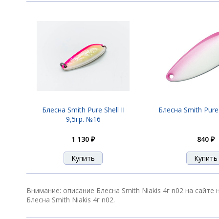
Блесна Smith Niakis 12,0гр. №28
Блесна Smith Niakis 12г n01 Black
Блесна Smith Niakis 12г n02
Блесна Smith Pure Shell II
Блесна Smith Pure
9,5гр. №16
1 130 ₽
840 ₽
Блесна Smith Niakis 12г n03
Блесна Smith Niakis 12г n04
Внимание: описание Блесна Smith Niakis 4г n02 на сайт
Блесна Smith Niakis 4г n02.