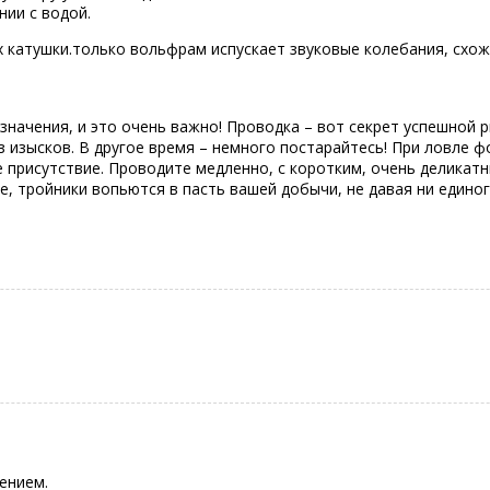
нии с водой.
 катушки.только вольфрам испускает звуковые колебания, схожи
т значения, и это очень важно! Проводка – вот секрет успешной 
 изысков. В другое время – немного постарайтесь! При ловле фо
е присутствие. Проводите медленно, с коротким, очень деликат
е, тройники вопьются в пасть вашей добычи, не давая ни единог
ением.