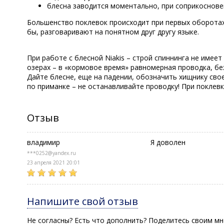
блесна заводится моментально, при соприкоснове
Большенство поклевок происходит при первых оборотах
бы, разговаривают на понятном друг другу языке.
При работе с блесной Niakis – строй спиннинга не имее
озерах – в «кормовое время» равномерная проводка, без
Дайте блесне, еще на падении, обозначить хищнику сво
по приманке – не останавливайте проводку! При поклевк
Отзыв
владимир
Я доволен
***0252@yandex.ru
23 апреля 2021 20:01
Напишите свой отзыв
Не согласны? Есть что дополнить? Поделитесь своим мн