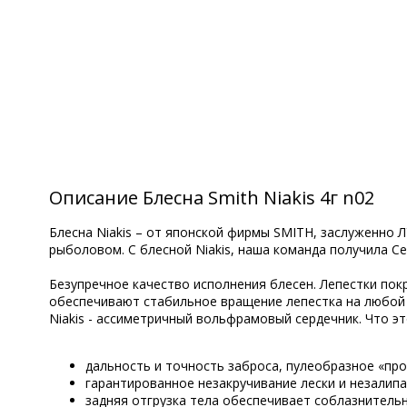
Описание Блесна Smith Niakis 4г n02
Блесна Niakis – от японской фирмы SMITH, заслуженно
рыболовом. C блесной Niakis, наша команда получила С
Безупречное качество исполнения блесен. Лепестки пок
обеспечивают стабильное вращение лепестка на любой с
Niakis - ассиметричный вольфрамовый сердечник. Что э
дальность и точность заброса, пулеобразное «пр
гарантированное незакручивание лески и незалипа
задняя отгрузка тела обеспечивает соблазнительн