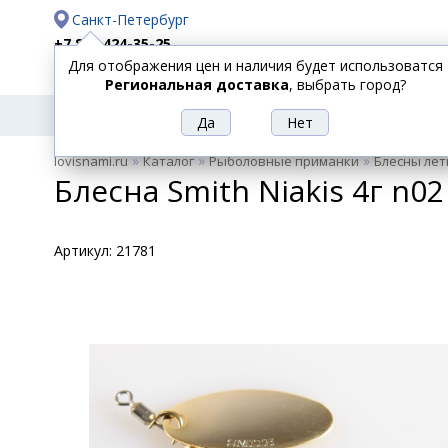
Санкт-Петербург
+7 812 424-35-25
Для отображения цен и наличия будет использоватся
Доставка
Оплата
Региональная доставка
, выбрать город?
УДИЛИЩА
СПИННИНГИ
КАТУШКИ
ПРИ
РЫБОЛОВНЫЕ
»
»
»
lovisnami.ru
Каталог
Рыболовные приманки
Блесны лет
ТОВАРЫ
Блесна Smith Niakis 4г n02
Артикул:
21781