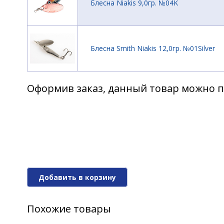
Блесна Niakis 9,0гр. №04K
Блесна Smith Niakis 12,0гр. №01Silver
Оформив заказ, данный товар можно п
Блесна Smith Niakis 12,0гр. №16B
Блесна Smith Niakis 12,0гр. №23
Добавить в корзину
Блесна Smith Niakis 12,0гр. №27
Похожие товары