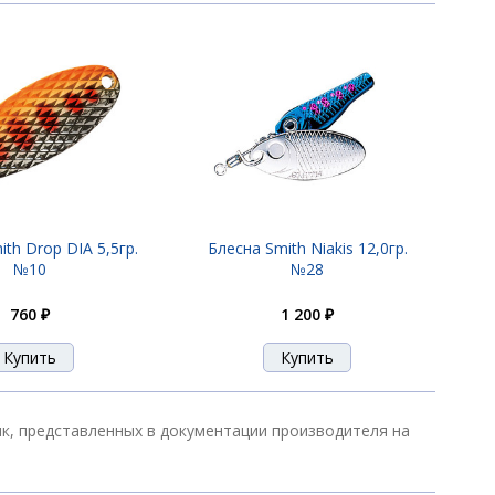
1 200 ₽
1 200 ₽
1 200 ₽
th Drop DIA 5,5гр.
Блесна Smith Niakis 12,0гр.
№10
№28
760 ₽
1 200 ₽
1 200 ₽
1 200 ₽
тик, представленных в документации производителя на