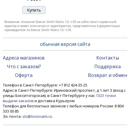
Внимание: описание Блесна Smith Niakis 12г n18 на сайте носит справочный
характер и может отличаться от характеристик, представленных в документации
производителя на Блесна Smith Niakis 12г n18.
обычная версия сайта
Адреса магазинов
Контакты
Что с заказом?
Поддержка
Блесна Smith Niakis 12,0гр. №23
Оферта
Возврат и обмен
Телефон в Санкт-Петербурге: +7 812 424-35-25
Адрес в Санкт-Петербурге: Ириновский проспект, д 1 лит 3 (вход с
1 200 ₽
улицы Бокситогорская), в Санкт-Петербурге у нас
1323 точки
выдачи заказов
и доставка Курьером
Телефон для бесплатных звонков с любых номеров России: 8 804
333 00 85
Эл. почта:
sls@lovisnami.ru