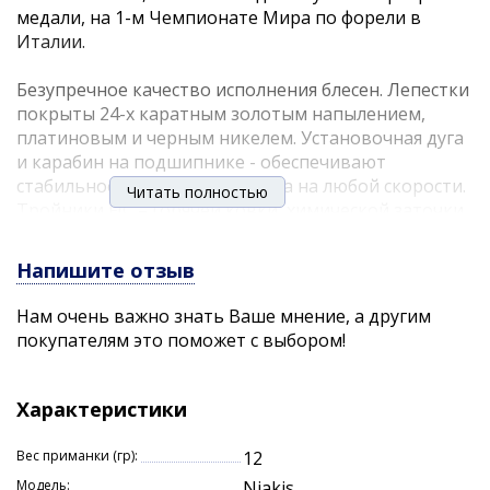
медали, на 1-м Чемпионате Мира по форели в
Италии.
Безупречное качество исполнения блесен. Лепестки
покрыты 24-х каратным золотым напылением,
платиновым и черным никелем. Установочная дуга
и карабин на подшипнике - обеспечивают
стабильное вращение лепестка на любой скорости.
Читать полностью
Тройники FJC – горячей ковки, химической заточки,
покрыты черным никелем. Главное превосходство
блесны Niakis - ассиметричный вольфрамовый
Напишите отзыв
сердечник. Что это означает?
Нам очень важно знать Ваше мнение, а другим
покупателям это поможет с выбором!
дальность и точность заброса, пулеобразное
«пробивание» ветра
гарантированное незакручивание лески и
Характеристики
незалипание лепестка
задняя отгрузка тела обеспечивает
Вес приманки (гр):
12
соблазнительную игру уже «на падении»
Модель:
Niakis