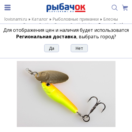
lovisnami.ru
»
Каталог
»
Рыболовные приманки
»
Блесны
летние
»
Блесны Smith
»
Блесны Smith Niakis
»
Блесна Smith
Для отображения цен и наличия будет использоватся
Niakis 12г n18
Региональная доставка
, выбрать город?
Блесна Smith Niakis 12г n18
Артикул:
20160