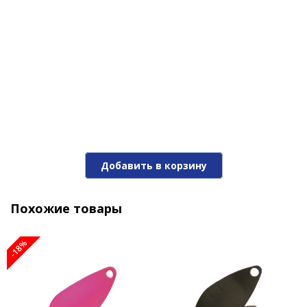
тройники вопьются в пасть вашей добычи, не
давая ни единого шанса на побег.
Блесна Niakis 12,0гр. №15Black
Добавить в корзину
1 190 ₽
Похожие товары
-18%