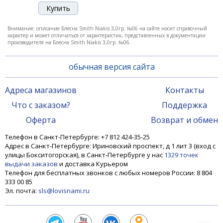
Внимание: описание Блесна Smith Niakis 3,0гр. №06 на сайте носит справочный
характер и может отличаться от характеристик, представленных в документации
производителя на Блесна Smith Niakis 3,0гр. №06.
обычная версия сайта
Адреса магазинов
Контакты
Что с заказом?
Поддержка
Блесна Smith Niakis 12,0гр. №23
Оферта
Возврат и обмен
Телефон в Санкт-Петербурге: +7 812 424-35-25
Адрес в Санкт-Петербурге: Ириновский проспект, д 1 лит 3 (вход с
1 200 ₽
улицы Бокситогорская), в Санкт-Петербурге у нас
1329 точек
выдачи заказов
и доставка Курьером
Телефон для бесплатных звонков с любых номеров России: 8 804
333 00 85
Эл. почта:
sls@lovisnami.ru