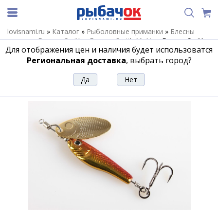
lovisnami.ru
»
Каталог
»
Рыболовные приманки
»
Блесны
летние
»
Блесны Smith
»
Блесны Smith Niakis
»
Блесна Smith
Для отображения цен и наличия будет использоватся
Niakis 3,0гр. №06
Региональная доставка
, выбрать город?
Блесна Smith Niakis 3,0гр. №06
Артикул:
122145