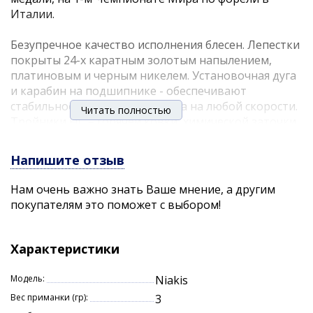
Италии.
Безупречное качество исполнения блесен. Лепестки
покрыты 24-х каратным золотым напылением,
платиновым и черным никелем. Установочная дуга
и карабин на подшипнике - обеспечивают
стабильное вращение лепестка на любой скорости.
Читать полностью
Тройники FJC – горячей ковки, химической заточки,
покрыты черным никелем. Главное превосходство
блесны Niakis - ассиметричный вольфрамовый
Напишите отзыв
сердечник. Что это означает?
Нам очень важно знать Ваше мнение, а другим
покупателям это поможет с выбором!
дальность и точность заброса, пулеобразное
«пробивание» ветра
гарантированное незакручивание лески и
Характеристики
незалипание лепестка
задняя отгрузка тела обеспечивает
Модель:
Niakis
соблазнительную игру уже «на падении»
Вес приманки (гр):
3
блесна заводится моментально, при