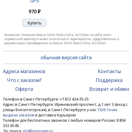
GPS
1 200 ₽
970 ₽
Внимание: описание Блесна Smith Niakis 3,0гр. №15Silver на сайте носит
справочный характер и может отличаться от характеристик, представленных в
документации производителя на Блесна Smith Niakis 3,0гр. №15Silver.
обычная версия сайта
Адреса магазинов
Контакты
Что с заказом?
Поддержка
Блесна Smith Niakis 12,0гр. №23
Оферта
Возврат и обмен
Телефон в Санкт-Петербурге: +7 812 424-35-25
Адрес в Санкт-Петербурге: Ириновский проспект, д 1 лит 3 (вход с
1 200 ₽
улицы Бокситогорская), в Санкт-Петербурге у нас
1326 точек
выдачи заказов
и доставка Курьером
Телефон для бесплатных звонков с любых номеров России: 8 804
333 00 85
Эл. почта:
sls@lovisnami.ru