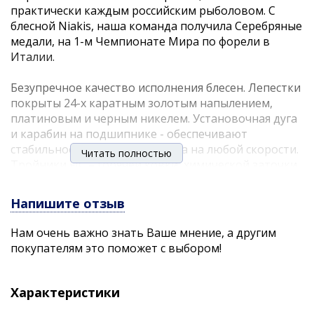
практически каждым российским рыболовом. C
блесной Niakis, наша команда получила Серебряные
медали, на 1-м Чемпионате Мира по форели в
Италии.
Безупречное качество исполнения блесен. Лепестки
покрыты 24-х каратным золотым напылением,
платиновым и черным никелем. Установочная дуга
и карабин на подшипнике - обеспечивают
стабильное вращение лепестка на любой скорости.
Читать полностью
Тройники FJC – горячей ковки, химической заточки,
покрыты черным никелем. Главное превосходство
блесны Niakis - ассиметричный вольфрамовый
Напишите отзыв
сердечник. Что это означает?
Нам очень важно знать Ваше мнение, а другим
покупателям это поможет с выбором!
дальность и точность заброса, пулеобразное
«пробивание» ветра
гарантированное незакручивание лески и
Характеристики
незалипание лепестка