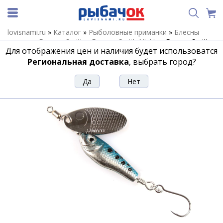
lovisnami.ru
»
Каталог
»
Рыболовные приманки
»
Блесны
летние
»
Блесны Smith
»
Блесны Smith Niakis
»
Блесна Smith
Для отображения цен и наличия будет использоватся
Niakis 3,0гр. №15Silver
Региональная доставка
, выбрать город?
Блесна Smith Niakis 3,0гр. №15Silver
Артикул:
122150