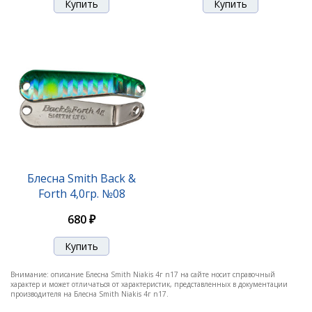
Блесна Smith Niakis 12,0гр. №16B
1 200 ₽
Блесна Smith Back &
Forth 4,0гр. №08
680 ₽
Внимание: описание Блесна Smith Niakis 4г n17 на сайте носит справочный
Блесна Smith Niakis 12,0гр. №23
характер и может отличаться от характеристик, представленных в документации
производителя на Блесна Smith Niakis 4г n17.