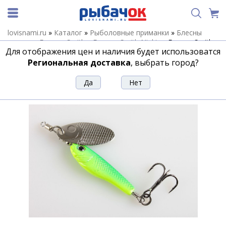
lovisnami.ru
»
Каталог
»
Рыболовные приманки
»
Блесны
летние
»
Блесны Smith
»
Блесны Smith Niakis
»
Блесна Smith
Для отображения цен и наличия будет использоватся
Niakis 4г n17
Региональная доставка
, выбрать город?
Блесна Smith Niakis 4г n17
Артикул:
15157