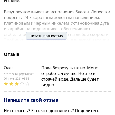
Италии.
Безупречное качество исполнения блесен. Лепестки
покрыты 24-х каратным золотым напылением,
платиновым и черным никелем. Установочная дуга
и карабин на подшипнике - обеспечивают
стабильное вращение лепестка на любой скорости.
Читать полностью
Тройники FJC – горячей ковки, химической заточки,
покрыты черным никелем. Главное превосходство
блесны Niakis - ассиметричный вольфрамовый
Отзыв
сердечник. Что это означает?
Олег
Пока безрезультатно. Мепс
дальность и точность заброса, пулеобразное
отработал лучше. Но это в
******dackij@gmail.com
«пробивание» ветра
стоячей воде. Дальше будет
26 июня 2021 05:55
гарантированное незакручивание лески и
видно.
незалипание лепестка
задняя отгрузка тела обеспечивает
Напишите свой отзыв
соблазнительную игру уже «на падении»
блесна заводится моментально, при
Не согласны? Есть что дополнить? Поделитесь
соприкосновении с водой.