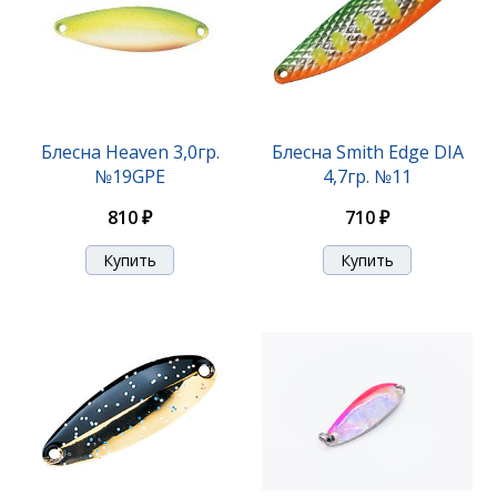
Блесна Niakis 9,0гр. №04K
Блесна Heaven 3,0гр.
Блесна Smith Edge DIA
№19GPE
4,7гр. №11
1 140 ₽
810 ₽
710 ₽