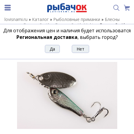
lovisnami.ru
»
Каталог
»
Рыболовные приманки
»
Блесны
летние
»
Блесны Smith
»
Блесны Smith Niakis
»
Блесна Smith
Для отображения цен и наличия будет использоватся
Niakis 6г n14
Региональная доставка
, выбрать город?
Блесна Smith Niakis 6г n14
Артикул:
15163