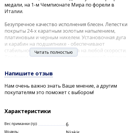
медали, на 1-м Чемпионате Мира по форели в
Италии.
Безупречное качество исполнения блесен. Лепестки
покрыты 24-х каратным золотым напылением,
платиновым и черным никелем. Установочная дуга
и карабин на подшипнике - обеспечивают
стабильное вращение лепестка на любой скорости.
Читать полностью
Тройники FJC – горячей ковки, химической заточки,
покрыты черным никелем. Главное превосходство
блесны Niakis - ассиметричный вольфрамовый
Напишите отзыв
сердечник. Что это означает?
Нам очень важно знать Ваше мнение, а другим
покупателям это поможет с выбором!
дальность и точность заброса, пулеобразное
«пробивание» ветра
гарантированное незакручивание лески и
Характеристики
незалипание лепестка
задняя отгрузка тела обеспечивает
Вес приманки (гр):
6
соблазнительную игру уже «на падении»
Модель:
Niakis