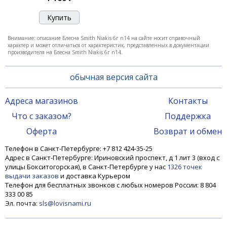
Внимание: описание Блесна Smith Niakis 6г n14 на сайте носит справочный
характер и может отличаться от характеристик, представленных в документации
производителя на Блесна Smith Niakis 6г n14.
обычная версия сайта
Адреса магазинов
Контакты
Что с заказом?
Поддержка
Блесна Smith Niakis 12,0гр. №23
Оферта
Возврат и обмен
Телефон в Санкт-Петербурге: +7 812 424-35-25
Адрес в Санкт-Петербурге: Ириновский проспект, д 1 лит 3 (вход с
1 200 ₽
улицы Бокситогорская), в Санкт-Петербурге у нас
1326 точек
выдачи заказов
и доставка Курьером
Телефон для бесплатных звонков с любых номеров России: 8 804
333 00 85
Эл. почта:
sls@lovisnami.ru