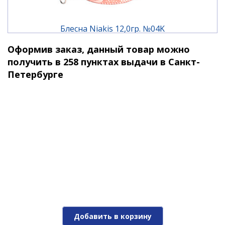
не останавливайте проводку! При поклевке,
тройники вопьются в пасть вашей добычи, не
давая ни единого шанса на побег.
Блесна Niakis 12,0гр. №04K
Оформив заказ, данный товар можно
1 190 ₽
получить в 258 пунктах выдачи в Санкт-
Петербурге
Блесна Niakis 12,0гр. №15Black
Добавить в корзину