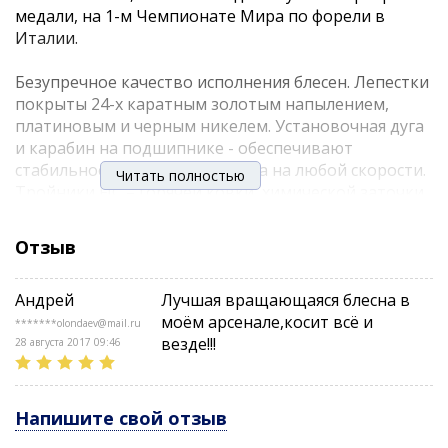
медали, на 1-м Чемпионате Мира по форели в
Италии.
Безупречное качество исполнения блесен. Лепестки
покрыты 24-х каратным золотым напылением,
платиновым и черным никелем. Установочная дуга
и карабин на подшипнике - обеспечивают
стабильное вращение лепестка на любой скорости.
Читать полностью
Тройники FJC – горячей ковки, химической заточки,
покрыты черным никелем. Главное превосходство
блесны Niakis - ассиметричный вольфрамовый
Отзыв
сердечник. Что это означает?
Андрей
Лучшая вращающаяся блесна в
дальность и точность заброса, пулеобразное
моём арсенале,косит всё и
*******olondaev@mail.ru
«пробивание» ветра
везде!!!
28 августа 2017 09:46
гарантированное незакручивание лески и
незалипание лепестка
задняя отгрузка тела обеспечивает
Напишите свой отзыв
соблазнительную игру уже «на падении»