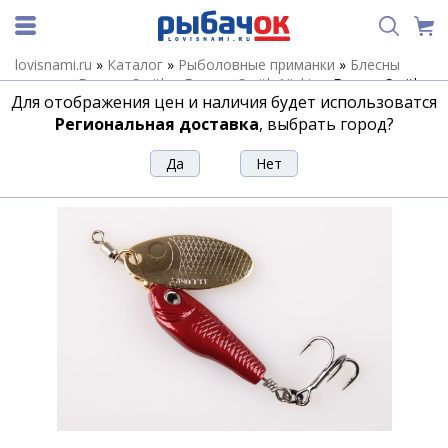
lovisnami.ru
»
Каталог
»
Рыболовные приманки
»
Блесны
летние
»
Блесны Smith
»
Блесны Smith Niakis
»
Блесна Smith
Для отображения цен и наличия будет использоватся
Niakis 9г n10
Региональная доставка
, выбрать город?
Блесна Smith Niakis 9г n10
Артикул:
22418