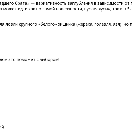
дшего брата» — вариативность заглубления в зависимости от п
 может идти как по самой поверхности, пуская «усы», так и в 5
ля ловли крупного «белого» хищника (жереха, голавля, язя), но 
елям это поможет с выбором!
ий