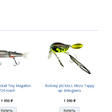
1 190 ₽
1 190 ₽
1 190 ₽
1 190 ₽
kall Tiny Magallon
Воблер JACKALL Micro Tappy
724 roach
цв. dokugaeru
1 190 ₽
1 950 ₽
1 590 ₽