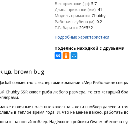
Вес приманки (гр):
5.7
Длина приманки (мм):
41
Модель приманки:
Chubby
Рабочая глубина (м):
0.2
Т.Габариты:
20*5*2
Подробные характеристики
Поделись находкой с друзьями
R цв. brown bug
Jackall совместно с экспертами компании «Мир Рыболова» специ
ый Chubby SSR клюёт рыба любого размера, то его «старший бр
мплярами.
манке отличные полётные качества – летит воблер далеко и то
лавль в тёплое время года. И, что не менее важно, работать в
 ловить на новый воблер. Надёжные тройники Owner обеспечат 