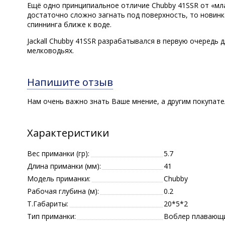
Ещё одно принципиальное отличие Chubby 41SSR от «мла
достаточно сложно загнать под поверхность, то новинка
спиннинга ближе к воде.
Jackall Chubby 41SSR разрабатывался в первую очередь д
мелководьях.
Напишите отзыв
Нам очень важно знать Ваше мнение, а другим покупат
Характеристики
Вес приманки (гр):
5.7
Длина приманки (мм):
41
Модель приманки:
Chubby
Рабочая глубина (м):
0.2
Т.Габариты:
20*5*2
Тип приманки:
Воблер плавающ