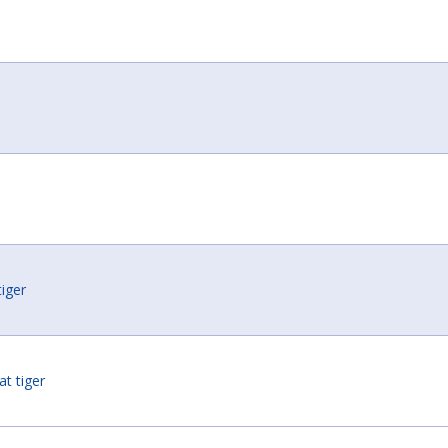
iger
t tiger