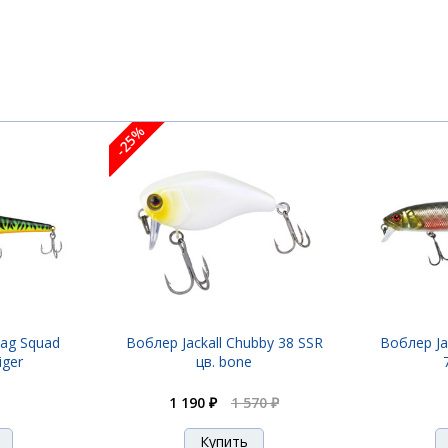
mushi tiger
own
-25%
old
een
Mag Squad
Воблер Jackall Chubby 38 SSR
Воблер Jac
iger
цв. bone
r 3.8cm 4g 0.6-1m плавающ.
1 190 ₽
1 570 ₽