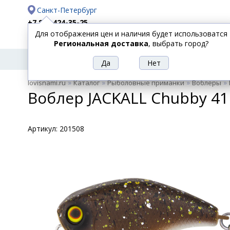
Санкт-Петербург
+7 812 424-35-25
Для отображения цен и наличия будет использоватся
Доставка
Оплата
Региональная доставка
, выбрать город?
УДИЛИЩА
СПИННИНГИ
КАТУШКИ
ПРИ
РЫБОЛОВНЫЕ
»
»
»
»
lovisnami.ru
Каталог
Рыболовные приманки
Воблеры
ТОВАРЫ
Воблер JACKALL Chubby 41
Артикул:
201508