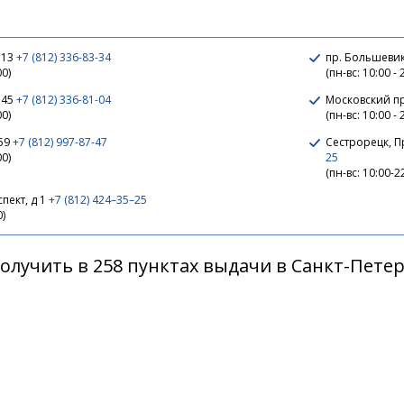
 13
+7 (812) 336-83-34
пр. Большевик
00)
(пн-вс: 10:00 - 
 45
+7 (812) 336-81-04
Московский п
erch
00)
(пн-вс: 10:00 - 
159
+7 (812) 997-87-47
Сестрорецк, 
00)
25
(пн-вс: 10:00-2
ver tiger
пект, д 1
+7 (812) 424–35–25
0)
олучить в 258 пунктах выдачи в Санкт-Пете
uash