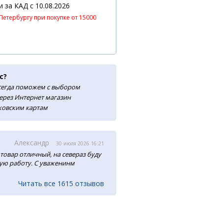
 и за КАД
c 10.08.2026
Петербургу при покупке от 15000
с?
сегда поможем с выбором
ерез Интернет магазин
нковским картам
Александр
30 июля 2026 16:21
товар отличный, на севераз буду
ую работу. С уваженинм
Читать все 1615 отзывов