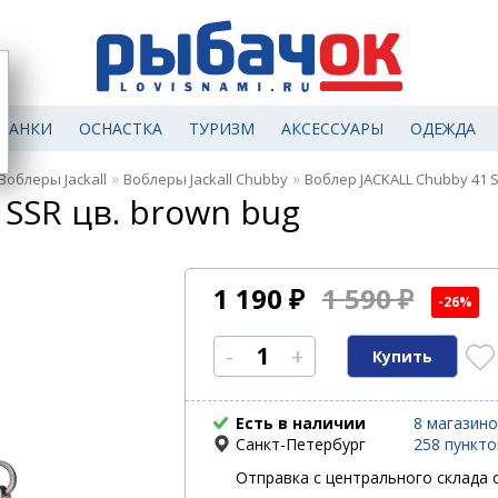
МАНКИ
ОСНАСТКА
ТУРИЗМ
АКСЕССУАРЫ
ОДЕЖДА
»
»
Воблеры Jackall
Воблеры Jackall Chubby
Воблер JACKALL Chubby 41 S
 SSR цв. brown bug
1 190
₽
1 590 ₽
-26%
-
+
Есть в наличии
8 магазин
Санкт-Петербург
258 пункт
Отправка с центрального склада с