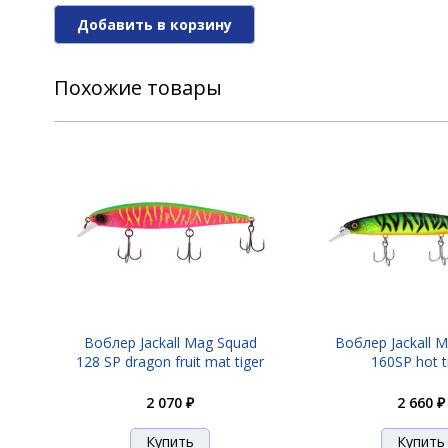
Добавить в корзину
Воблер Jackall Chubby 38F 28 uv ul tama
Похожие товары
Воблер Jackall Chubby 38F 43 tackey br
Воблер Jackall Chubby 38F 46 hl green g
Воблер Jackall Chubby 38F 54 bronze gr
Воблер Jackall Mag Squad
Воблер Jackall 
128 SP dragon fruit mat tiger
160SP hot t
Воблер Jackall Chubby 38F 64 matt tige
2 070 ₽
2 660 ₽