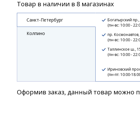
Товар в наличии в 8 магазинах
Воблер Jackall Chubby 38 SSR цв. bone
Санкт-Петербург
Богатырский пр.,
(пн-вс: 10:00 - 22:
Колпино
пр. Космонавтов,
Воблер Jackall Chubby 38F 06 ghost g p
(пн-вс: 10:00 - 22:
Таллинское ш., 
(пн-вс: 10:00 - 22:
Воблер Jackall Chubby 38F 212 uv mat sil
Ириновский прос
(пн-пт: 10:00-18:0
Оформив заказ, данный товар можно п
Воблер Jackall Chubby 38F 215 pink
Воблер Jackall Chubby 38F 222 green sq