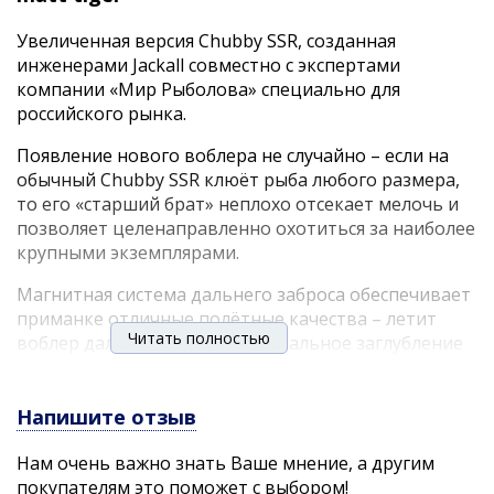
Увеличенная версия Chubby SSR, созданная
инженерами Jackall совместно с экспертами
компании «Мир Рыболова» специально для
российского рынка.
Появление нового воблера не случайно – если на
обычный Chubby SSR клюёт рыба любого размера,
то его «старший брат» неплохо отсекает мелочь и
позволяет целенаправленно охотиться за наиболее
крупными экземплярами.
Магнитная система дальнего заброса обеспечивает
приманке отличные полётные качества – летит
Читать полностью
воблер далеко и точно. Минимальное заглубление
позволяет облавливать самые мелководные
участки, где так любит держаться голавль в тёплое
время года. И, что не менее важно, работать
Напишите отзыв
воблер будет даже на самой сильной струе.
Нам очень важно знать Ваше мнение, а другим
При разработке мы учли и размер рыбы, которую
покупателям это поможет с выбором!