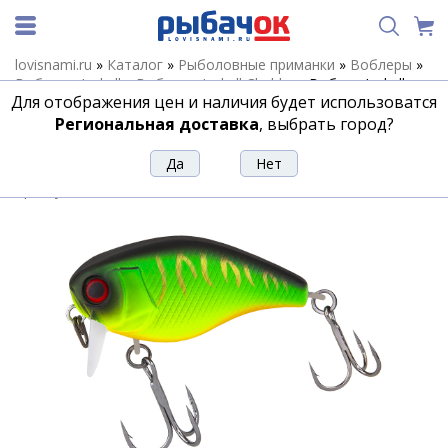
lovisnami.ru
»
Каталог
»
Рыболовные приманки
»
Воблеры
»
Воблеры Jackall
»
Воблеры Jackall Chubby
»
Воблер Jackall
Для отображения цен и наличия будет использоватся
Chubby 41 SSR цв. matt tiger
Региональная доставка
, выбрать город?
Воблер Jackall Chubby 41 SSR цв. matt
tiger
Артикул:
190080