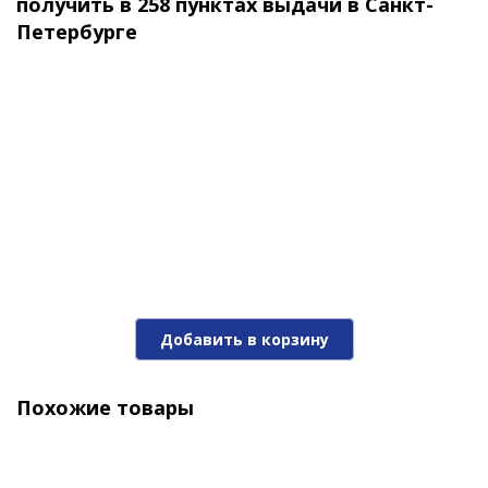
получить в 258 пунктах выдачи в Санкт-
Петербурге
1 190 ₽
-25%
Добавить в корзину
Воблер Jackall Chubby 38 SSR 335 matt tiger
Похожие товары
1 190 ₽
1 570 ₽