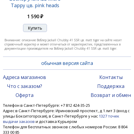
Tappy цв. pink heads
Воблер Jackall Chubby 38F 06 ghost g perch
1 590 ₽
1 190 ₽
Внимание: описание Воблер Jackall Chubby 41 SSR цв. matt tiger на сайте носит
справочный характер и может отличаться от характеристик, представленных в
-25%
документации производителя на Воблер Jackall Chubby 41 SSR цв. matt tiger.
обычная версия сайта
Адреса магазинов
Контакты
Что с заказом?
Поддержка
Оферта
Возврат и обмен
Телефон в Санкт-Петербурге: +7 812 424-35-25
Воблер Jackall Chubby 38F 212 uv mat silver tiger
Адрес в Санкт-Петербурге: Ириновский проспект, д 1 лит 3 (вход с
улицы Бокситогорская), в Санкт-Петербурге у нас
1327 точек
выдачи заказов
и доставка Курьером
1 190 ₽
1 570 ₽
Телефон для бесплатных звонков с любых номеров России: 8 804
333 00 85