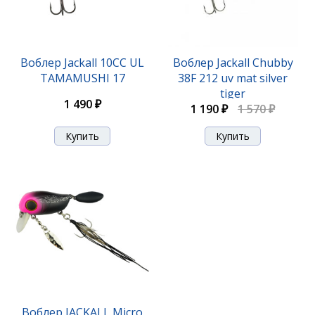
Воблер Jackall 10CC UL
Воблер Jackall Chubby
TAMAMUSHI 17
38F 212 uv mat silver
Воблер Jackall Chubby 38 SSR цв. bone
tiger
1 490 ₽
1 190 ₽
1 570 ₽
1 190 ₽
1 570 ₽
Воблер JACKALL Micro