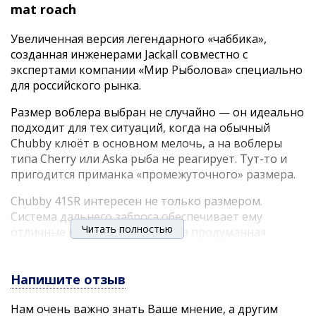
mat roach
Увеличенная версия легендарного «чаббика»,
созданная инженерами Jackall совместно с
экспертами компании «Мир Рыболова» специально
для российского рынка.
Размер воблера выбран не случайно — он идеально
подходит для тех ситуаций, когда на обычный
Chubby клюёт в основном мелочь, а на воблеры
типа Cherry или Aska рыба не реагирует. Тут-то и
пригодится приманка «промежуточного» размера.
Chubby 41SR интересен не только размером.
Система дальнего заброса обеспечивает ему
Читать полностью
отличные полётные качества, а продуманная
геометрия и балансировка – стабильную работу на
течении любой силы.
Напишите отзыв
На воблере установлены надёжные тройники
Owner, которые обеспечат надёжную подсечку и не
Нам очень важно знать Ваше мнение, а другим