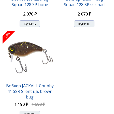
Squad 128 SP bone
Squad 128 SP ss shad
2 070 ₽
2 070 ₽
-26%
Воблер Jackall Chubby 38 SSR цв. bone
1 190 ₽
1 570 ₽
Воблер JACKALL Chubby
41 SSR Silent цв. brown
bug
1 190 ₽
1 590 ₽