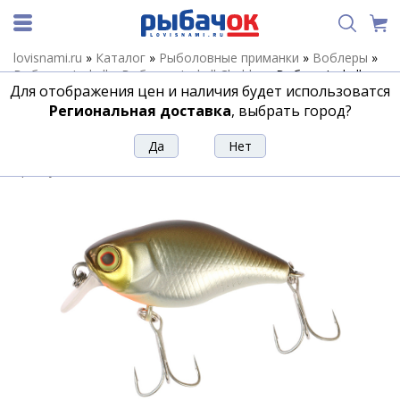
lovisnami.ru
»
Каталог
»
Рыболовные приманки
»
Воблеры
»
Воблеры Jackall
»
Воблеры Jackall Chubby
»
Воблер Jackall
Для отображения цен и наличия будет использоватся
Chubby 41 цв. hl mat roach
Региональная доставка
, выбрать город?
Воблер Jackall Chubby 41 цв. hl mat
roach
Артикул:
190082