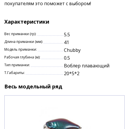
подведут во время вываживания клюнувшей рыбы.
покупателям это поможет с выбором!
Игра Chubby 41SR – чуть более спокойная
(низкочастотная) и широкая по сравнению с
Характеристики
«младшим братом», при этом при проводке он идёт
чуть выше за счёт большей плавучести.
Вес приманки (гр):
5.5
Длина приманки (мм):
41
В первую очередь Jackall Chubby 41SR создан для
ловли «белого» хищника — голавля, язя, жереха, но
Модель приманки:
Chubby
его вполне можно использовать и для более
Рабочая глубина (м):
0.5
привычных щуки или крупного окуня.
Тип приманки:
Воблер плавающий
Т.Габариты:
20*5*2
Весь модельный ряд