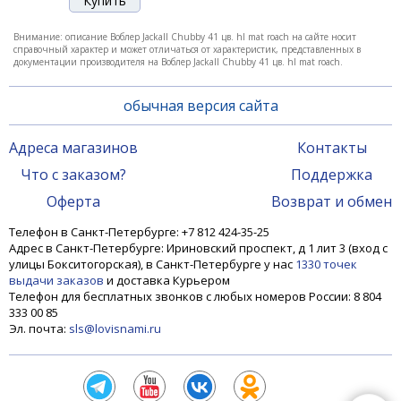
Воблер Jackall Chubby 38F 06 ghost g perch
Внимание: описание Воблер Jackall Chubby 41 цв. hl mat roach на сайте носит
справочный характер и может отличаться от характеристик, представленных в
документации производителя на Воблер Jackall Chubby 41 цв. hl mat roach.
1 190 ₽
обычная версия сайта
Адреса магазинов
Контакты
-25%
Что с заказом?
Поддержка
Оферта
Возврат и обмен
Телефон в Санкт-Петербурге: +7 812 424-35-25
Адрес в Санкт-Петербурге: Ириновский проспект, д 1 лит 3 (вход с
улицы Бокситогорская), в Санкт-Петербурге у нас
1330 точек
выдачи заказов
и доставка Курьером
Телефон для бесплатных звонков с любых номеров России: 8 804
333 00 85
Эл. почта:
sls@lovisnami.ru
Воблер Jackall Chubby 38F 212 uv mat silver tiger
1 190 ₽
1 570 ₽