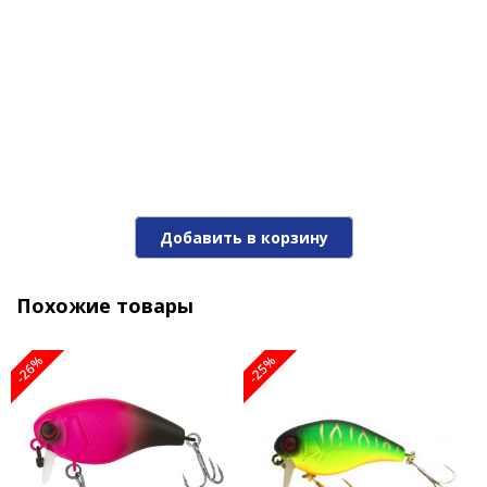
Воблер Jackall Chubby 38 bone
1 190 ₽
-25%
Добавить в корзину
Похожие товары
-26%
-25%
Воблер Jackall Chubby 38 SSR 335 matt tiger
1 190 ₽
1 570 ₽