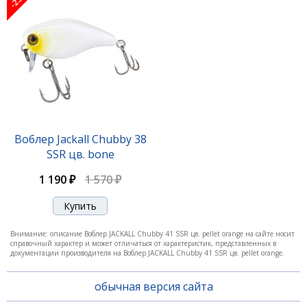
1 190 ₽
-25%
Воблер Jackall Chubby 38
SSR цв. bone
1 190 ₽
1 570 ₽
Воблер Jackall Chubby 38F 212 uv mat silver tiger
Внимание: описание Воблер JACKALL Chubby 41 SSR цв. pellet orange на сайте носит
справочный характер и может отличаться от характеристик, представленных в
1 190 ₽
1 570 ₽
документации производителя на Воблер JACKALL Chubby 41 SSR цв. pellet orange.
обычная версия сайта