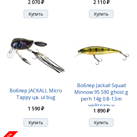
2 070 ₽
2 110 ₽
Воблер Jackall Chubby 38 SSR цв. bone
1 190 ₽
1 570 ₽
Воблер Jackall Squad
Воблер JACKALL Micro
Minnow 95 590 ghost g
Tappy цв. ul bug
perh 14g 0.8-1.5m
нейтральн
1 590 ₽
1 890 ₽
Воблер Jackall Chubby 38F 06 ghost g perch
-25%