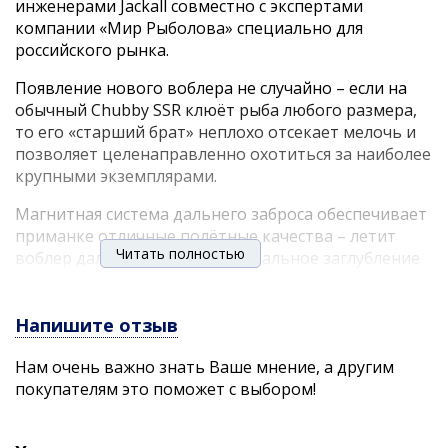
инженерами Jackall совместно с экспертами
компании «Мир Рыболова» специально для
российского рынка.
Появление нового воблера не случайно – если на
обычный Chubby SSR клюёт рыба любого размера,
то его «старший брат» неплохо отсекает мелочь и
позволяет целенаправленно охотиться за наиболее
крупными экземплярами.
Магнитная система дальнего заброса обеспечивает
приманке отличные полётные качества – летит
Читать полностью
воблер далеко и точно. Минимальное заглубление
позволяет облавливать самые мелководные
участки, где так любит держаться голавль в тёплое
время года. И, что не менее важно, работать
Напишите отзыв
воблер будет даже на самой сильной струе.
Нам очень важно знать Ваше мнение, а другим
При разработке мы учли и размер рыбы, которую
покупателям это поможет с выбором!
будут ловить на новый воблер. Надёжные тройники
Owner обеспечат уверенное вываживание без