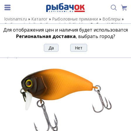
lovisnami.ru
»
Каталог
»
Рыболовные приманки
»
Воблеры
»
Воблеры Jackall
»
Воблеры Jackall Chubby
»
Воблер JACKALL
Для отображения цен и наличия будет использоватся
Chubby 41 SSR цв. pellet orange
Региональная доставка
, выбрать город?
Воблер JACKALL Chubby 41 SSR цв.
pellet orange
Артикул:
201517